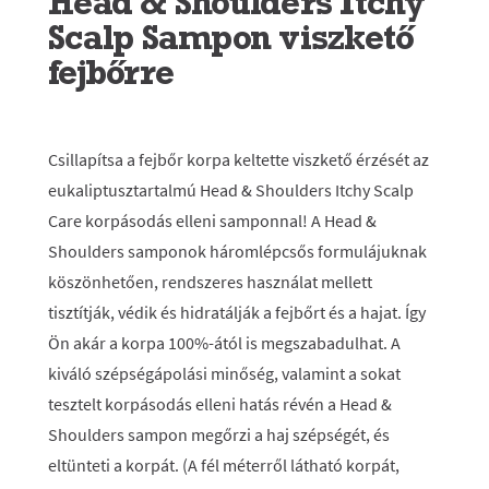
Head & Shoulders Itchy
Scalp Sampon viszkető
fejbőrre
Csillapítsa a fejbőr korpa keltette viszkető érzését az
eukaliptusztartalmú Head & Shoulders Itchy Scalp
Care korpásodás elleni samponnal! A Head &
Shoulders samponok háromlépcsős formulájuknak
köszönhetően, rendszeres használat mellett
tisztítják, védik és hidratálják a fejbőrt és a hajat. Így
Ön akár a korpa 100%-ától is megszabadulhat. A
kiváló szépségápolási minőség, valamint a sokat
tesztelt korpásodás elleni hatás révén a Head &
Shoulders sampon megőrzi a haj szépségét, és
eltünteti a korpát. (A fél méterről látható korpát,