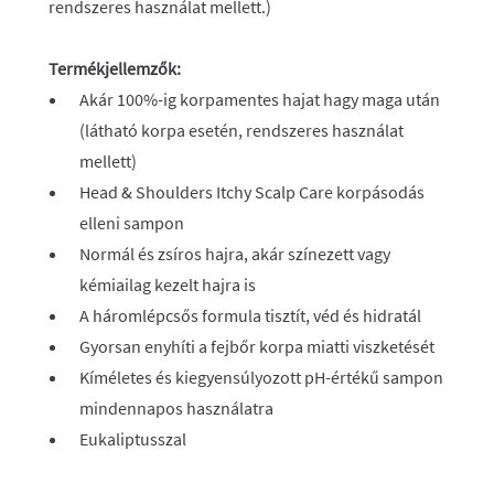
rendszeres használat mellett.)
Termékjellemzők:
Akár 100%-ig korpamentes hajat hagy maga után
(látható korpa esetén, rendszeres használat
mellett)
Head & Shoulders Itchy Scalp Care korpásodás
elleni sampon
Normál és zsíros hajra, akár színezett vagy
kémiailag kezelt hajra is
A háromlépcsős formula tisztít, véd és hidratál
Gyorsan enyhíti a fejbőr korpa miatti viszketését
Kíméletes és kiegyensúlyozott pH-értékű sampon
mindennapos használatra
Eukaliptusszal