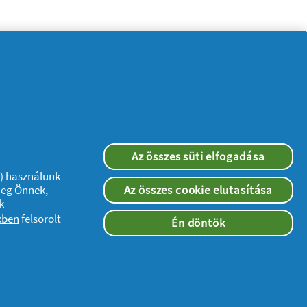
Az összes süti elfogadása
”) használunk
meg Önnek,
Az összes cookie elutasítása
Kövessen minket:
k
kben
felsorolt
Én döntök
ségi nyilatkozat