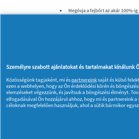
Megóvja a fejbőrt az akár 100%-i
Eltávolítja a piszkot és a faggyút
Hosszantartó és alapos tisztítást 
Old Spice illattal és a szantálfa ill
Személyre szabott ajánlatokat és tartalmakat kínálunk Ö
Közösségünk tagjaként, mi és
partnereink
saját és külső fele
ezen a webhelyen, hogy az Ön érdeklődési körén és böngészési
Rólunk P & G
elemzéseket végezzünk, és javítsuk a böngészési élményt. To
elfogadásával Ön hozzájárul ahhoz, hogy mi és partnereink a s
Rólunk
Kapcsolatfelvétel
céloknak megfelelően használjuk, ahol a sütik bármikor egys
A pg.com felkeresése
Adataim
Adatvédelmi közlemény