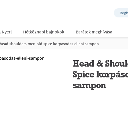
Regi
& Nyerj
Hétköznapi bajnokok
Barátok meghívása
head-shoulders-men-old-spice-korpasodas-elleni-sampon
Head & Shou
Spice korpáso
sampon