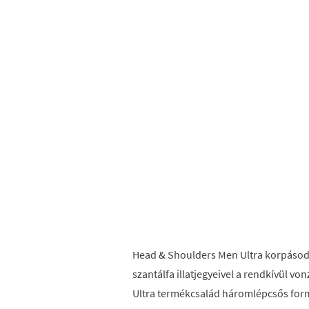
Head & Shoulders Men Ultra korpásodás
szantálfa illatjegyeivel a rendkívül vo
Ultra termékcsalád háromlépcsős for