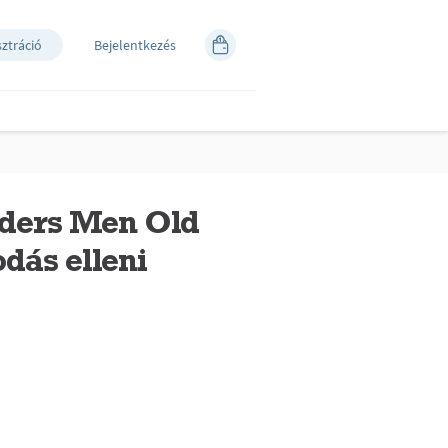
sztráció
Bejelentkezés
lders Men Old
dás elleni