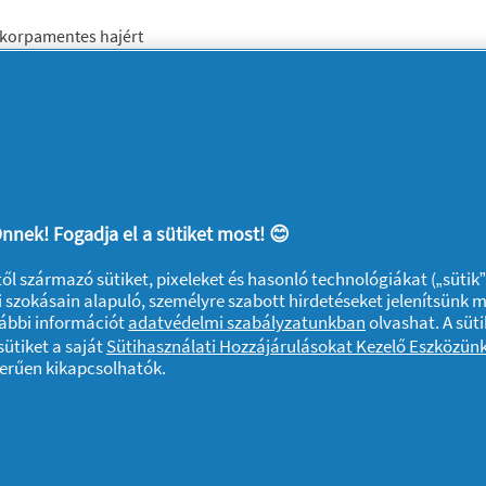
g korpamentes hajért
végez a fejbőrön
atjegyeivel a rendkívül vonzó és férfias illatért
nnek! Fogadja el a sütiket most! 😊
ktől származó sütiket, pixeleket és hasonló technológiákat („sütik
 szokásain alapuló, személyre szabott hirdetéseket jelenítsünk 
vábbi információt
adatvédelmi szabályzatunkban
olvashat. A süti
ütiket a saját
Sütihasználati Hozzájárulásokat Kezelő Eszközün
zerűen kikapcsolhatók.
A sütik használatáról
Felhasználási feltételek
Akadálymentes