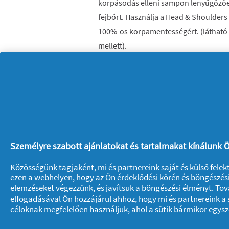
korpásodás elleni sampon lenyűgözően 
fejbőrt. Használja a Head & Shoulder
100%-os korpamentességért. (látható 
mellett).
Kimagasló hatékonyságú formuláv
A férfiak haj- és fejbőrápolási igé
A lenyűgözően friss érzetű fejbőré
Extrém igényű férfiaknak
Személyre szabott ajánlatokat és tartalmakat kínálunk Ö
Közösségünk tagjaként, mi és
partnereink
saját és külső fele
ezen a webhelyen, hogy az Ön érdeklődési körén és böngészési
Rólunk P & G
elemzéseket végezzünk, és javítsuk a böngészési élményt. To
elfogadásával Ön hozzájárul ahhoz, hogy mi és partnereink a s
Rólunk
Kapcsolatfelvétel
céloknak megfelelően használjuk, ahol a sütik bármikor egys
A pg.com felkeresése