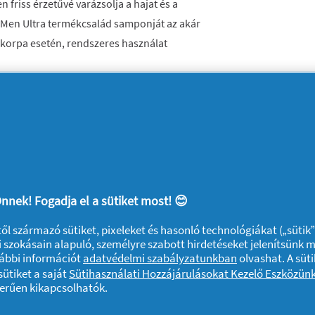
friss érzetűvé varázsolja a hajat és a
s Men Ultra termékcsalád samponját az akár
korpa esetén, rendszeres használat
al. Akár 100%-ig korpamentes haj
nyeihez tervezve
rt és hajért
nnek! Fogadja el a sütiket most! 😊
ktől származó sütiket, pixeleket és hasonló technológiákat („sütik
 szokásain alapuló, személyre szabott hirdetéseket jelenítsünk 
vábbi információt
adatvédelmi szabályzatunkban
olvashat. A süti
ütiket a saját
Sütihasználati Hozzájárulásokat Kezelő Eszközün
zerűen kikapcsolhatók.