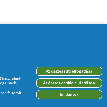
Az összes süti elfogadása
”) használunk
meg Önnek,
Az összes cookie elutasítása
k
Kövessen minket:
kben
felsorolt
Én döntök