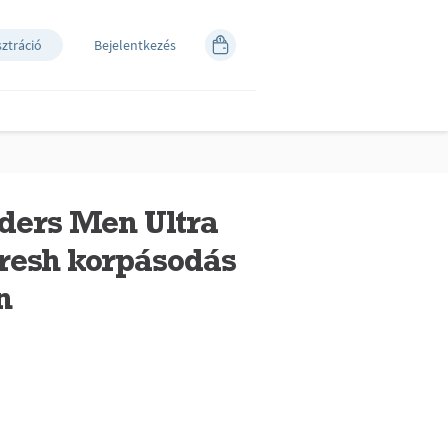
sztráció
Bejelentkezés
ders Men Ultra
Fresh korpásodás
n