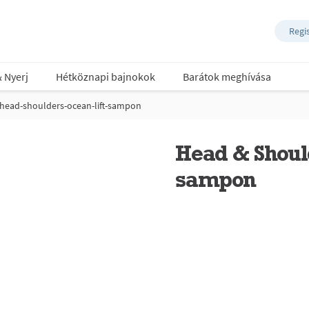
Regi
& Nyerj
Hétköznapi bajnokok
Barátok meghívása
head-shoulders-ocean-lift-sampon
Head & Shoul
sampon