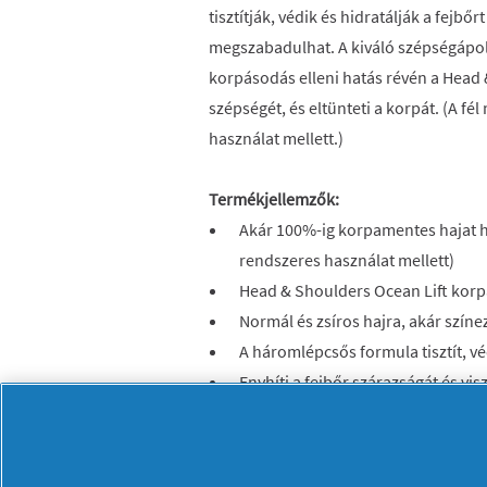
tisztítják, védik és hidratálják a fejbőr
megszabadulhat. A kiváló szépségápolá
korpásodás elleni hatás révén a Head
szépségét, és eltünteti a korpát. (A fé
használat mellett.)
Termékjellemzők:
Akár 100%-ig korpamentes hajat h
rendszeres használat mellett)
Head & Shoulders Ocean Lift kor
Normál és zsíros hajra, akár színez
A háromlépcsős formula tisztít, vé
Enyhíti a fejbőr szárazságát és visz
Kíméletes és kiegyensúlyozott p
tengeri ásványokkal és hűsítő me