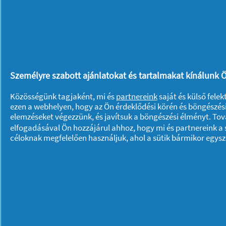
Hajtípus:
normál és zsíros hajra
Személyre szabott ajánlatokat és tartalmakat kínálunk Ö
Közösségünk tagjaként, mi és
partnereink
saját és külső fele
ezen a webhelyen, hogy az Ön érdeklődési körén és böngészési
elemzéseket végezzünk, és javítsuk a böngészési élményt. To
elfogadásával Ön hozzájárul ahhoz, hogy mi és partnereink a s
céloknak megfelelően használjuk, ahol a sütik bármikor egys
Rólunk P & G
Rólunk
Kapcsolatfelvétel
A pg.com felkeresése
Adataim
Adatvédelmi közlemény