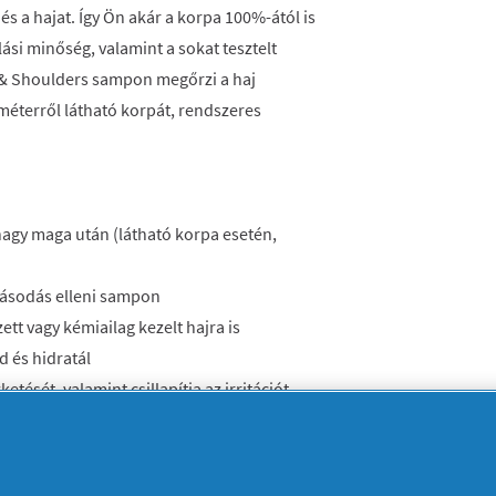
t és a hajat. Így Ön akár a korpa 100%-ától is
si minőség, valamint a sokat tesztelt
 & Shoulders sampon megőrzi a haj
l méterről látható korpát, rendszeres
agy maga után (látható korpa esetén,
pásodás elleni sampon
ett vagy kémiailag kezelt hajra is
d és hidratál
ketését, valamint csillapítja az irritációt
H-értékű sampon mindennapos használatra
ntával