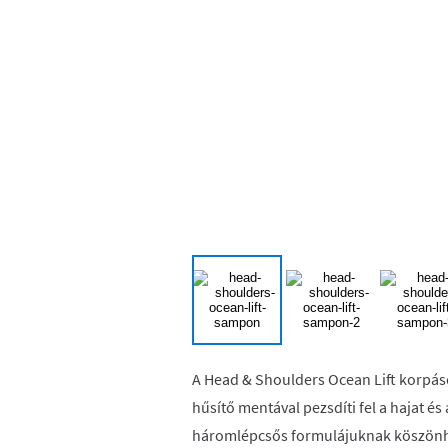
A Head & Shoulders Ocean Lift korpás
hűsítő mentával pezsdíti fel a hajat é
háromlépcsős formulájuknak köszönhe