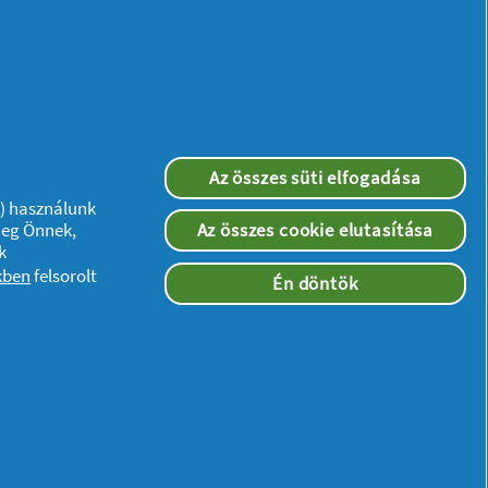
Az összes süti elfogadása
”) használunk
meg Önnek,
Az összes cookie elutasítása
k
kben
felsorolt
Én döntök
Kövessen minket:
ségi nyilatkozat