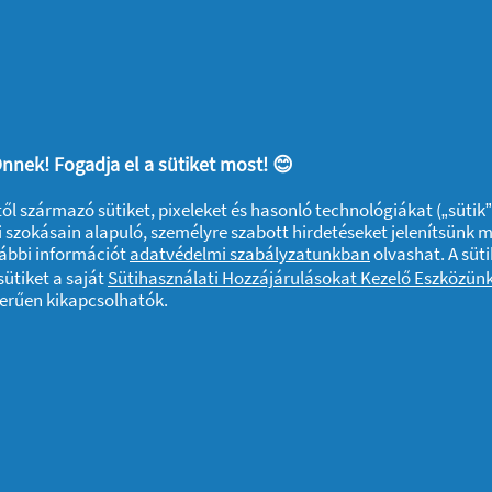
nnek! Fogadja el a sütiket most! 😊
ktől származó sütiket, pixeleket és hasonló technológiákat („sütik
 szokásain alapuló, személyre szabott hirdetéseket jelenítsünk 
vábbi információt
adatvédelmi szabályzatunkban
olvashat. A süti
ütiket a saját
Sütihasználati Hozzájárulásokat Kezelő Eszközün
zerűen kikapcsolhatók.
A sütik használatáról
Felhasználási feltételek
Akadálymentes