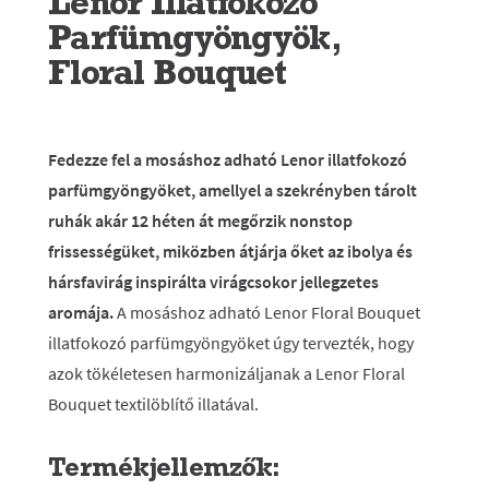
Lenor Illatfokozó
Parfümgyöngyök,
Floral Bouquet
Fedezze fel a mosáshoz adható Lenor illatfokozó
parfümgyöngyöket, amellyel a szekrényben tárolt
ruhák akár 12 héten át megőrzik nonstop
frissességüket, miközben átjárja őket az ibolya és
hársfavirág inspirálta virágcsokor jellegzetes
aromája.
A mosáshoz adható Lenor Floral Bouquet
illatfokozó parfümgyöngyöket úgy tervezték, hogy
azok tökéletesen harmonizáljanak a Lenor Floral
Bouquet textilöblítő illatával.
Termékjellemzők: