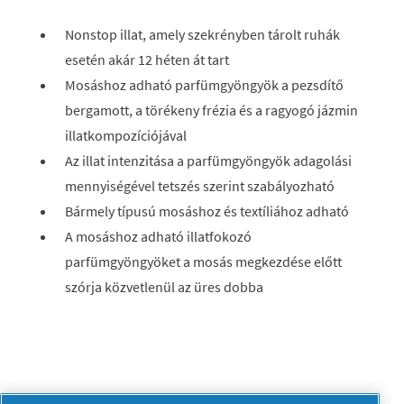
Nonstop illat, amely szekrényben tárolt ruhák
esetén akár 12 héten át tart
Mosáshoz adható parfümgyöngyök a pezsdítő
bergamott, a törékeny frézia és a ragyogó jázmin
illatkompozíciójával
Az illat intenzitása a parfümgyöngyök adagolási
mennyiségével tetszés szerint szabályozható
Bármely típusú mosáshoz és textíliához adható
A mosáshoz adható illatfokozó
parfümgyöngyöket a mosás megkezdése előtt
szórja közvetlenül az üres dobba