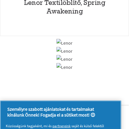
Lenor Textilöblítő, Spring
Awakening
Személyre szabott ajánlatokat és tartalmakat
Rólunk
Kapcsolatfelvétel
kínálunk Önnek! Fogadja el a sütiket most! 😊
A pg.com felkeresése
Közösségünk tagjaként, mi és
partnereink
saját és külső felektől