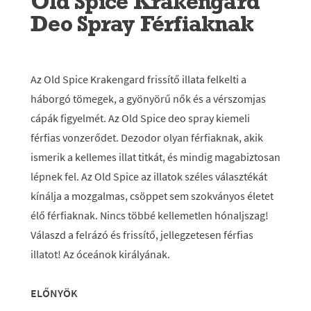
Old Spice Krakengard
Deo Spray Férfiaknak
Az Old Spice Krakengard frissítő illata felkelti a
háborgó tömegek, a gyönyörű nők és a vérszomjas
cápák figyelmét. Az Old Spice deo spray kiemeli
férfias vonzerődet. Dezodor olyan férfiaknak, akik
ismerik a kellemes illat titkát, és mindig magabiztosan
lépnek fel. Az Old Spice az illatok széles választékát
kínálja a mozgalmas, csöppet sem szokványos életet
élő férfiaknak. Nincs többé kellemetlen hónaljszag!
Válaszd a felrázó és frissítő, jellegzetesen férfias
illatot! Az óceánok királyának.
ELŐNYÖK