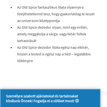
Az Old Spice fantasztikus illata olyannyira
felejthetetlenné tesz, hogy gyakorlatilag te leszel
az univerzum középpontja
Az Old Spice dezodor olyan, mint egy erőtér,
amely meggátolja a sárga- vagy fehér foltok
behatolását
Az Old Spice dezodor illata egész nap elkísér,
hiszen a tested is egész nap a tiéd – legalábbis
többnyire
Személyre szabott ajánlatokat és tartalmakat
Rólunk
Kapcsolatfelvétel
kínálunk Önnek! Fogadja el a sütiket most! 😊
A pg.com felkeresése