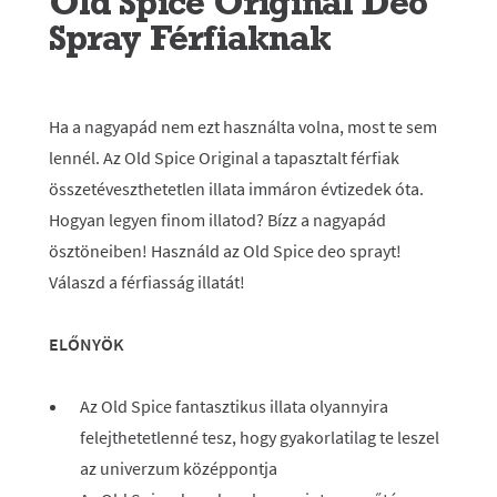
Old Spice Original Deo
Spray Férfiaknak
Ha a nagyapád nem ezt használta volna, most te sem
lennél. Az Old Spice Original a tapasztalt férfiak
összetéveszthetetlen illata immáron évtizedek óta.
Hogyan legyen finom illatod? Bízz a nagyapád
ösztöneiben! Használd az Old Spice deo sprayt!
Válaszd a férfiasság illatát!
ELŐNYÖK
Az Old Spice fantasztikus illata olyannyira
felejthetetlenné tesz, hogy gyakorlatilag te leszel
az univerzum középpontja