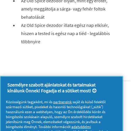
Az Old Spice dezodor olyan, mint egy erőtér,
amely meggátolja a sárga- vagy fehér foltok
behatolását
Az Old Spice dezodor illata egész nap elkísér,
hiszen a tested is egész nap a tiéd - legalábbis
többnyire
Személyre szabott ajánlatokat és tartalmakat
Rólunk
Kapcsolatfelvétel
kínálunk Önnek! Fogadja el a sütiket most! 😊
A pg.com felkeresése
Közösségünk tagjaként, mi és
partnereink
saját és külső felektől
Kövessen minket:
származó sütiket, pixeleket és hasonló technológiákat („sütik”)
használunk ezen a webhelyen, hogy az Ön érdeklődési körén és
böngészési szokásain alapuló, személyre szabott hirdetéseket
jelenítsünk meg Önnek, elemzéseket végezzünk, és javítsuk a
böngészési élményt. További információt
adatvédelmi