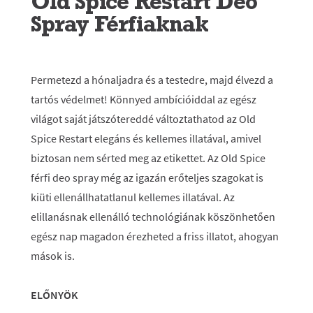
Old Spice Restart Deo
Spray Férfiaknak
Permetezd a hónaljadra és a testedre, majd élvezd a
tartós védelmet! Könnyed ambícióiddal az egész
világot saját játszótereddé változtathatod az Old
Spice Restart elegáns és kellemes illatával, amivel
biztosan nem sérted meg az etikettet. Az Old Spice
férfi deo spray még az igazán erőteljes szagokat is
kiüti ellenállhatatlanul kellemes illatával. Az
elillanásnak ellenálló technológiának köszönhetően
egész nap magadon érezheted a friss illatot, ahogyan
mások is.
ELŐNYÖK