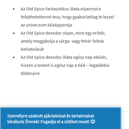
Az Old Spice fantasztikus illata olyannyira
felejthetetlenné tesz, hogy gyakorlatilag te leszel
az univerzum középpontja
Az Old Spice dezodor olyan, mint egy erőtér,
amely meggátolja a sárga- vagy fehér foltok
behatolását
Az Old Spice dezodor illata egész nap elkísér,
hiszen a tested is egész nap a tiéd – legalábbis
többnyire
Személyre szabott ajánlatokat és tartalmakat
Rólunk
Kapcsolatfelvétel
kínálunk Önnek! Fogadja el a sütiket most! 😊
A pg.com felkeresése