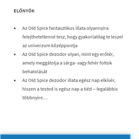
ELŐNYÖK
Az Old Spice fantasztikus illata olyannyira
felejthetetlenné tesz, hogy gyakorlatilag te leszel
az univerzum középpontja
Az Old Spice dezodor olyan, mint egy erőtér,
amely meggátolja a sárga- vagy fehér foltok
behatolását
Az Old Spice dezodor illata egész nap elkísér,
hiszen a tested is egész nap a tiéd – legalábbis
többnyire…