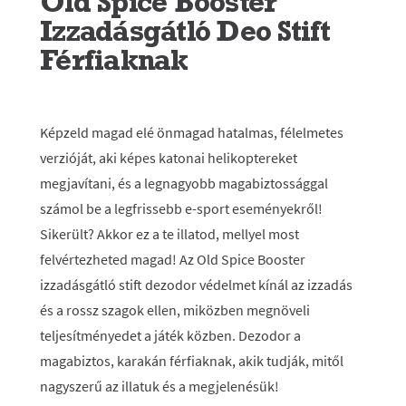
Old Spice Booster
Izzadásgátló Deo Stift
Férfiaknak
Képzeld magad elé önmagad hatalmas, félelmetes
verzióját, aki képes katonai helikoptereket
megjavítani, és a legnagyobb magabiztossággal
számol be a legfrissebb e-sport eseményekről!
Sikerült? Akkor ez a te illatod, mellyel most
felvértezheted magad! Az Old Spice Booster
izzadásgátló stift dezodor védelmet kínál az izzadás
és a rossz szagok ellen, miközben megnöveli
teljesítményedet a játék közben. Dezodor a
magabiztos, karakán férfiaknak, akik tudják, mitől
nagyszerű az illatuk és a megjelenésük!