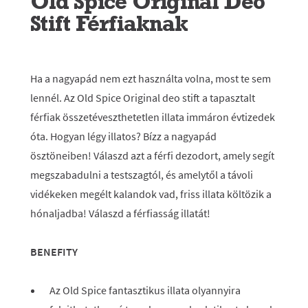
Old Spice Original Deo
Stift Férfiaknak
Ha a nagyapád nem ezt használta volna, most te sem
lennél. Az Old Spice Original deo stift a tapasztalt
férfiak összetéveszthetetlen illata immáron évtizedek
óta. Hogyan légy illatos? Bízz a nagyapád
ösztöneiben! Válaszd azt a férfi dezodort, amely segít
megszabadulni a testszagtól, és amelytől a távoli
vidékeken megélt kalandok vad, friss illata költözik a
hónaljadba! Válaszd a férfiasság illatát!
BENEFITY
Az Old Spice fantasztikus illata olyannyira