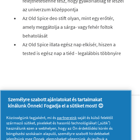
felejthetetlenné tesz, hogy gyakorlatilag te leszel
az univerzum középpontja
Az Old Spice deo stift olyan, mint egy erőtér,
amely meggátolja a sárga- vagy fehér foltok
behatolását
Az Old Spice illata egész nap elkísér, hiszen a
tested is egész nap a tiéd - legalábbis többnyire
Személyre szabott ajánlatokat és tartalmakat
Rólunk
Kapcsolatfelvétel
kínálunk Önnek! Fogadja el a sütiket most! 😊
A pg.com felkeresése
Közösségünk tagjaként, mi és
partnereink
saját és külső felektől
Kövessen minket:
származó sütiket, pixeleket és hasonló technológiákat („sütik”)
használunk ezen a webhelyen, hogy az Ön érdeklődési körén és
böngészési szokásain alapuló, személyre szabott hirdetéseket
jelenítsünk meg Önnek, elemzéseket végezzünk, és javítsuk a