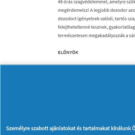
48 órás szagvédelemmel, amelyre szüksé
megérdemelsz! A legjobb dezodor azo
dezodort igényelnek valódi, tartós sz
felejthetetlenné tesznek, gyakorlatila
természetesen megakadályozzák a sárg
ELŐNYÖK
A dezodor biztosítja a szükséges 4
megérdemelsz
Az Old Spice prémium illata olyann
gyakorlatilag az univerzum középp
Dezodor férfiaknak, akik alumíni
szagvédelemmel
Személyre szabott ajánlatokat és tartalmakat kínálunk Ö