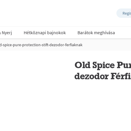
Regi
& Nyerj
Hétköznapi bajnokok
Barátok meghívása
d-spice-pure-protection-stift-dezodor-ferfiaknak
Old Spice Pur
dezodor Férf