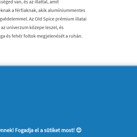
ged van, és az illattal, amit
knak a férfiaknak, akik alumíniummentes
agvédelemmel. Az Old Spice prémium illatai
g az univerzum közepe leszel, és
a és fehér foltok megjelenését a ruhán.
8 órás szagvédelmet, és az illatot, amit
yira felejthetetlenné tesz, hogy
ontja leszel
ummentes dezodort igényelnek valódi, tartós
nnek! Fogadja el a sütiket most! 😊