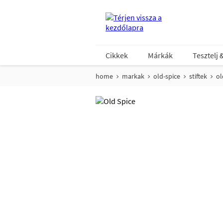
Cikkek
Márkák
Tesztelj 
home
markak
old-spice
stiftek
ol