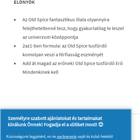
ELŐNYÖK
Az Old Spice fantasztikus illata olyannyira
felejthetetlenné tesz, hogy gyakorlatilag te leszel
az univerzum középpontja
2az1-ben formula: az Old Spice tusfürdő
komolyan veszi a férfiasság eszményét
Add át magad az erőnek! Old Spice tusfürdő Erő
Mindenkinek kell
Személyre szabott ajánlatokat és tartalmakat
Rólunk
Kapcsolatfelvétel
kínálunk Önnek! Fogadja el a sütiket most! 😊
A pg.com felkeresése
Közösségünk tagjaként, mi és
partnereink
saját és külső felektől