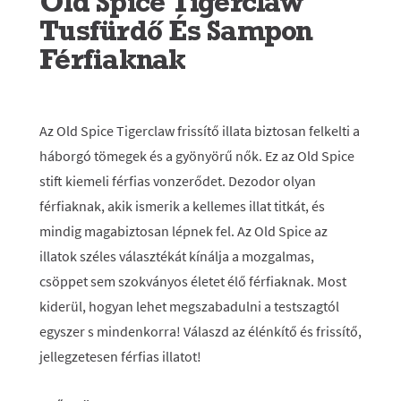
Old Spice Tigerclaw
Tusfürdő És Sampon
Férfiaknak
Az Old Spice Tigerclaw frissítő illata biztosan felkelti a
háborgó tömegek és a gyönyörű nők. Ez az Old Spice
stift kiemeli férfias vonzerődet. Dezodor olyan
férfiaknak, akik ismerik a kellemes illat titkát, és
mindig magabiztosan lépnek fel. Az Old Spice az
illatok széles választékát kínálja a mozgalmas,
csöppet sem szokványos életet élő férfiaknak. Most
kiderül, hogyan lehet megszabadulni a testszagtól
egyszer s mindenkorra! Válaszd az élénkítő és frissítő,
jellegzetesen férfias illatot!