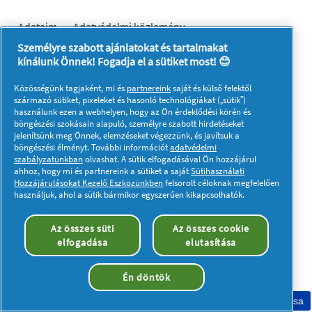
Adataim
Adatvédelmi közlemény
A sütik használatáról
Felhasználási feltételek
Személyre szabott ajánlatokat és tartalmakat
kínálunk Önnek! Fogadja el a sütiket most! 😊
Akadálymentességi nyilatkozat
© 2023 Procter & Gamble. Minden jog fenntartva. Az oldalon
Közösségünk tagjaként, mi és
partnereink
saját és külső felektől
található információk felhasználása és az azokhoz való
származó sütiket, pixeleket és hasonló technológiákat („sütik”)
hozzáférés a jogi nyilatkozatban meghatározott felhasználási
használunk ezen a webhelyen, hogy az Ön érdeklődési körén és
feltételek tárgyát képezik.
böngészési szokásain alapuló, személyre szabott hirdetéseket
jelenítsünk meg Önnek, elemzéseket végezzünk, és javítsuk a
böngészési élményt. További információt
adatvédelmi
szabályzatunkban
olvashat. A sütik elfogadásával Ön hozzájárul
ahhoz, hogy mi és partnereink a sütiket a saját
Sütihasználati
Hozzájárulásokat Kezelő Eszközünkben
felsorolt céloknak megfelelően
használjuk, ahol a sütik bármikor egyszerűen kikapcsolhatók.
Az összes süti
Az összes cookie
elfogadása
elutasítása
Én döntök
Sütik elfogadása