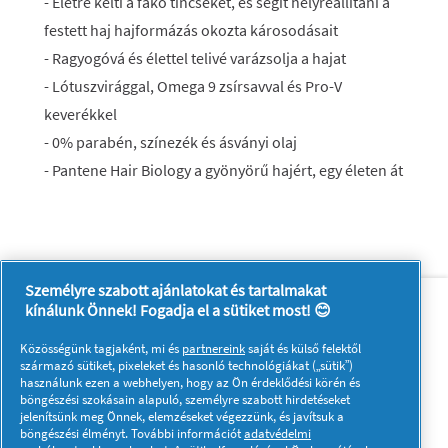
- Életre kelti a fakó tincseket, és segít helyreállítani a
festett haj hajformázás okozta károsodásait
- Ragyogóvá és élettel telivé varázsolja a hajat
- Lótuszvirággal, Omega 9 zsírsavval és Pro-V
keverékkel
- 0% parabén, színezék és ásványi olaj
- Pantene Hair Biology a gyönyörű hajért, egy életen át
Személyre szabott ajánlatokat és tartalmakat
Rólunk
Kapcsolatfelvétel
kínálunk Önnek! Fogadja el a sütiket most! 😊
A pg.com felkeresése
Közösségünk tagjaként, mi és
partnereink
saját és külső felektől
Kövessen minket:
származó sütiket, pixeleket és hasonló technológiákat („sütik”)
használunk ezen a webhelyen, hogy az Ön érdeklődési körén és
böngészési szokásain alapuló, személyre szabott hirdetéseket
jelenítsünk meg Önnek, elemzéseket végezzünk, és javítsuk a
böngészési élményt. További információt
adatvédelmi