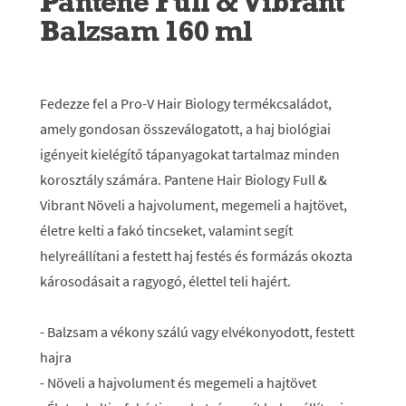
Pantene Full & Vibrant
Balzsam 160 ml
Fedezze fel a Pro-V Hair Biology termékcsaládot,
amely gondosan összeválogatott, a haj biológiai
igényeit kielégítő tápanyagokat tartalmaz minden
korosztály számára. Pantene Hair Biology Full &
Vibrant Növeli a hajvolument, megemeli a hajtövet,
életre kelti a fakó tincseket, valamint segít
helyreállítani a festett haj festés és formázás okozta
károsodásait a ragyogó, élettel teli hajért.
- Balzsam a vékony szálú vagy elvékonyodott, festett
hajra
- Növeli a hajvolument és megemeli a hajtövet