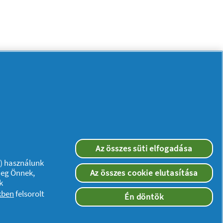
Az összes süti elfogadása
”) használunk
meg Önnek,
Az összes cookie elutasítása
k
Kövessen minket:
kben
felsorolt
Én döntök