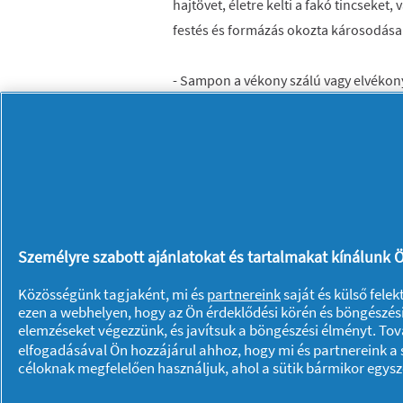
hajtövet, életre kelti a fakó tincseket, 
festés és formázás okozta károsodásait 
- Sampon a vékony szálú vagy elvékony
- Növeli a hajvolument és megemeli a 
- Életre kelti a fakó tincseket, és segít
okozta károsodásait
- Ragyogóvá és élettel telivé varázsolja
- Pantene Hair Biology a gyönyörű hajér
Személyre szabott ajánlatokat és tartalmakat kínálunk Ö
Közösségünk tagjaként, mi és
partnereink
saját és külső fele
ezen a webhelyen, hogy az Ön érdeklődési körén és böngészési
Rólunk P & G
elemzéseket végezzünk, és javítsuk a böngészési élményt. To
elfogadásával Ön hozzájárul ahhoz, hogy mi és partnereink a s
Rólunk
Kapcsolatfelvétel
céloknak megfelelően használjuk, ahol a sütik bármikor egys
A pg.com felkeresése