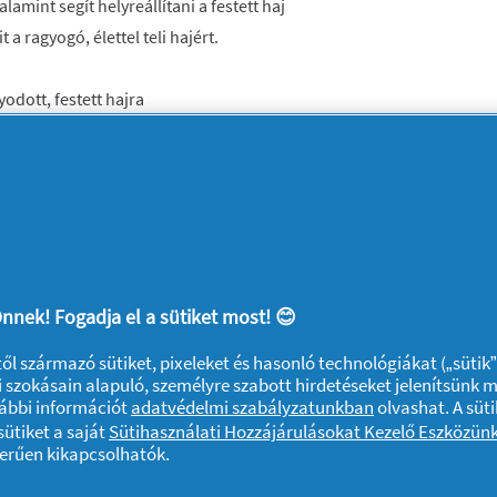
valamint segít helyreállítani a festett haj
a ragyogó, élettel teli hajért.
odott, festett hajra
hajtövet
 helyreállítani a festett haj hajformázás
 a hajat
t, egy életen át
nnek! Fogadja el a sütiket most! 😊
ktől származó sütiket, pixeleket és hasonló technológiákat („sütik
 szokásain alapuló, személyre szabott hirdetéseket jelenítsünk 
vábbi információt
adatvédelmi szabályzatunkban
olvashat. A süti
ütiket a saját
Sütihasználati Hozzájárulásokat Kezelő Eszközün
zerűen kikapcsolhatók.