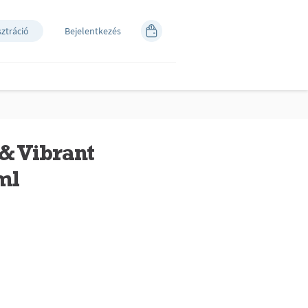
sztráció
Bejelentkezés
 & Vibrant
ml