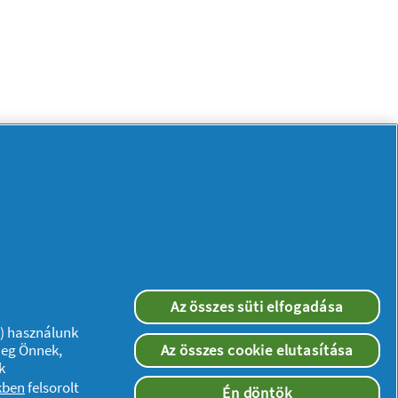
Az összes süti elfogadása
”) használunk
meg Önnek,
Az összes cookie elutasítása
k
Kövessen minket:
kben
felsorolt
Én döntök