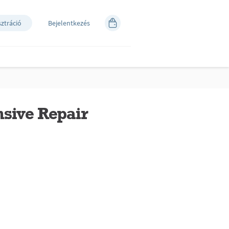
sztráció
Bejelentkezés
nsive Repair