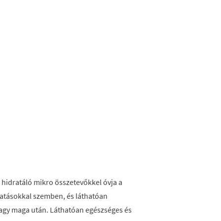
hidratáló mikro összetevőkkel óvja a
hatásokkal szemben, és láthatóan
hagy maga után. Láthatóan egészséges és