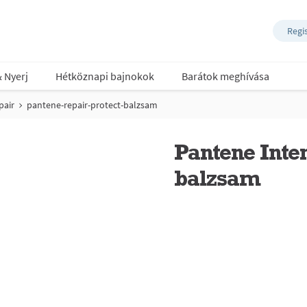
Regi
& Nyerj
Hétköznapi bajnokok
Barátok meghívása
pair
pantene-repair-protect-balzsam
Pantene Inte
balzsam