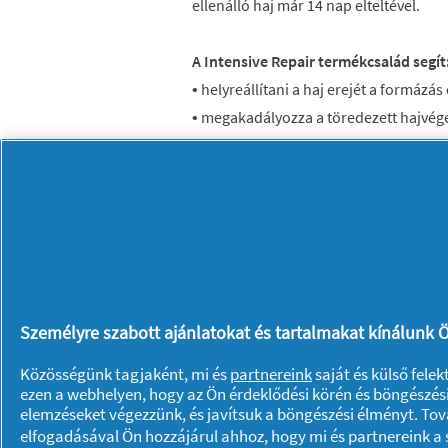
ellenálló haj már 14 nap elteltével.
A Intensive Repair termékcsalád segít
• helyreállítani a haj erejét a formáz
• megakadályozza a töredezett hajvége
A Pantene
Intensive Repair
balzsam
se
káros hatásokkal szemben és ragyogó 
Személyre szabott ajánlatokat és tartalmakat kínálunk Ö
Közösségünk tagjaként, mi és
partnereink
saját és külső fele
ezen a webhelyen, hogy az Ön érdeklődési körén és böngészési
elemzéseket végezzünk, és javítsuk a böngészési élményt. To
Rólunk P & G
elfogadásával Ön hozzájárul ahhoz, hogy mi és partnereink a s