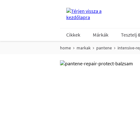
Cikkek
Márkák
Tesztelj 
home
markak
pantene
intensive-re