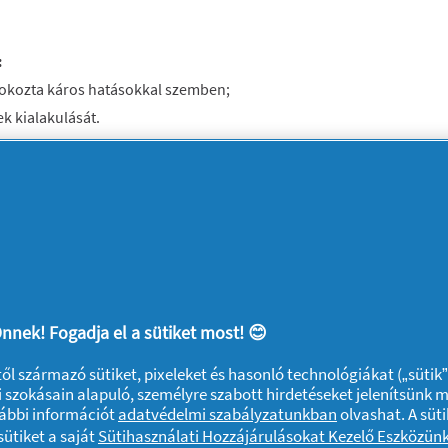
:
ás okozta káros hatásokkal szemben;
k kialakulását.
gít megóvni a hajat a formázás okozta
hajat hagy maga után.
nnek! Fogadja el a sütiket most! 😊
ktől származó sütiket, pixeleket és hasonló technológiákat („sütik
 szokásain alapuló, személyre szabott hirdetéseket jelenítsünk 
vábbi információt
adatvédelmi szabályzatunkban
olvashat. A süti
ütiket a saját
Sütihasználati Hozzájárulásokat Kezelő Eszközün