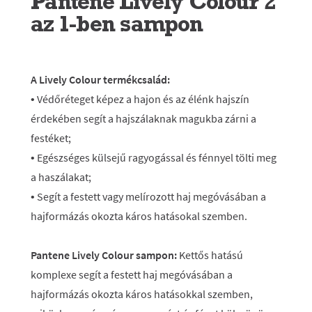
Pantene Lively Colour 2
az 1-ben sampon
A Lively Colour termékcsalád:
• Védőréteget képez a hajon és az élénk hajszín
érdekében segít a hajszálaknak magukba zárni a
festéket;
• Egészséges külsejű ragyogással és fénnyel tölti meg
a haszálakat;
• Segít a festett vagy melírozott haj megóvásában a
hajformázás okozta káros hatásokal szemben.
Pantene Lively Colour sampon:
Kettős hatású
komplexe segít a festett haj megóvásában a
hajformázás okozta káros hatásokkal szemben,