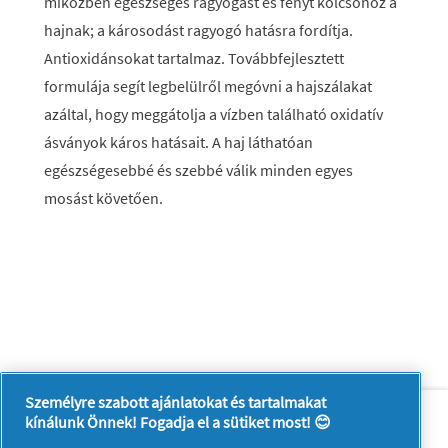
miközben egészséges ragyogást és fényt kölcsönöz a
hajnak; a károsodást ragyogó hatásra fordítja.
Antioxidánsokat tartalmaz. Továbbfejlesztett
formulája segít legbelülről megóvni a hajszálakat
azáltal, hogy meggátolja a vízben található oxidatív
ásványok káros hatásait. A haj láthatóan
egészségesebbé és szebbé válik minden egyes
mosást követően.
Személyre szabott ajánlatokat és tartalmakat
Rólunk
Kapcsolatfelvétel
kínálunk Önnek! Fogadja el a sütiket most! 😊
A pg.com felkeresése