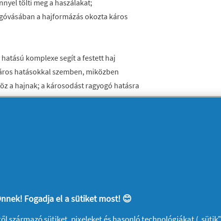
nnyel tölti meg a haszálakat;
 megóvásában a hajformázás okozta káros
 hatású komplexe segít a festett haj
áros hatásokkal szemben, miközben
öz a hajnak; a károsodást ragyogó hatásra
vábbfejlesztett formulája segít legbelülről
ggátolja a vízben található oxidatív
tóan egészségesebbé és szebbé válik minden
nnek! Fogadja el a sütiket most! 😊
ktől származó sütiket, pixeleket és hasonló technológiákat („sütik