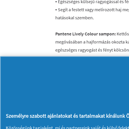
• Egészséges külsejű ragyogással és fé
• Segít a festett vagy melírozott haj
hatásokal szemben.
Pantene Lively Colour sampon:
Kettős
megóvásában a hajformázás okozta k
egészséges ragyogást és fényt kölcsön
fordítja. Antioxidánsokat tartalmaz. To
megóvni a hajszálakat azáltal, hogy me
ásványok káros hatásait. A haj látha
egyes mosást követően.
Személyre szabott ajánlatokat és tartalmakat kínálunk Ö
Közösségünk tagjaként, mi és
partnereink
saját és külső fele