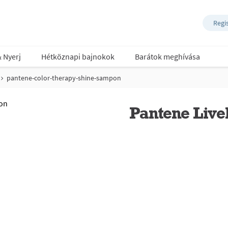
Regi
& Nyerj
Hétköznapi bajnokok
Barátok meghívása
pantene-color-therapy-shine-sampon
Pantene Live