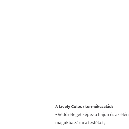
A Lively Colour termékcsalád:
• Védőréteget képez a hajon és az élé
magukba zárni a festéket;