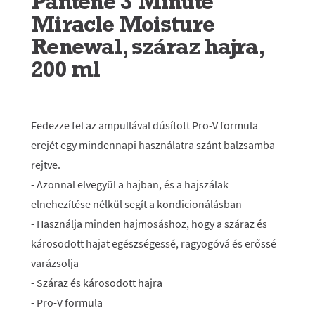
Pantene 3 Minute
Miracle Moisture
Renewal, száraz hajra,
200 ml
Fedezze fel az ampullával dúsított Pro-V formula
erejét egy mindennapi használatra szánt balzsamba
rejtve.
- Azonnal elvegyül a hajban, és a hajszálak
elnehezítése nélkül segít a kondicionálásban
- Használja minden hajmosáshoz, hogy a száraz és
károsodott hajat egészségessé, ragyogóvá és erőssé
varázsolja
- Száraz és károsodott hajra
- Pro-V formula