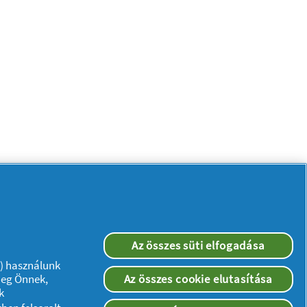
Kövessen minket:
Az összes süti elfogadása
”) használunk
meg Önnek,
Az összes cookie elutasítása
ségi nyilatkozat
k