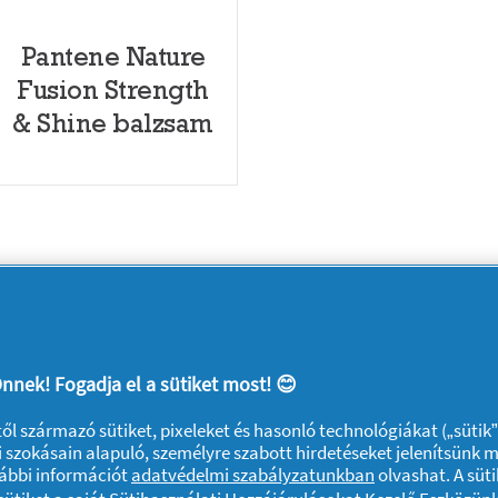
Pantene Nature
Fusion Strength
& Shine balzsam
nnek! Fogadja el a sütiket most! 😊
ktől származó sütiket, pixeleket és hasonló technológiákat („sütik
 szokásain alapuló, személyre szabott hirdetéseket jelenítsünk 
A sütik használatáról
Felhasználási feltételek
Akadálymentes
vábbi információt
adatvédelmi szabályzatunkban
olvashat. A süti