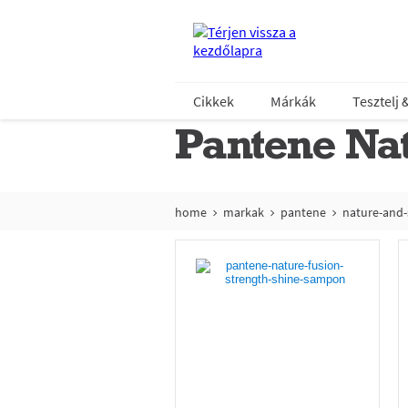
Cikkek
Márkák
Tesztelj 
Pantene Nat
home
markak
pantene
nature-and-