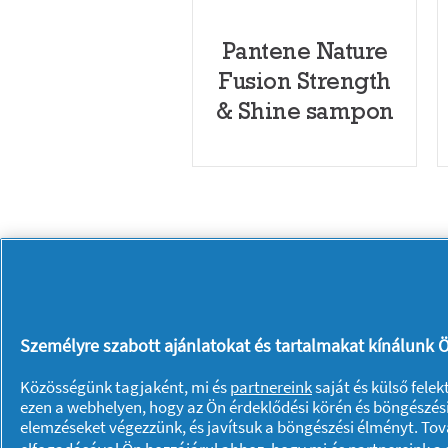
Pantene Nature
Fusion Strength
& Shine sampon
Rólunk P & G
Rólunk
Kapcsolatfelvétel
Személyre szabott ajánlatokat és tartalmakat kínálunk Ö
A pg.com felkeresése
Közösségünk tagjaként, mi és
partnereink
saját és külső fele
ezen a webhelyen, hogy az Ön érdeklődési körén és böngészési
Adataim
Adatvédelmi közlemény
elemzéseket végezzünk, és javítsuk a böngészési élményt. To