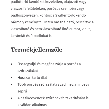
padlótörlő kendőket kezeletlen, olajozott vagy
viaszos fafelületeken, porózus csempén vagy
padlószőnyegen. Fontos: a Swiffer törlőkendő
bármely kemény felületen használható, beleértve a
viaszolható és nem viaszolható linóleumot, vinilt,
kerámiát és fapadlókat is.
Termékjellemzők:
Összegyűjti és magába zárja a port és a
szőrszálakat
Hosszan tartó illat
Több port és szőrszálat ragad meg, mint egy
seprű
A házikedvencek szőrének feltakarítására is
kiválóan alkalmas