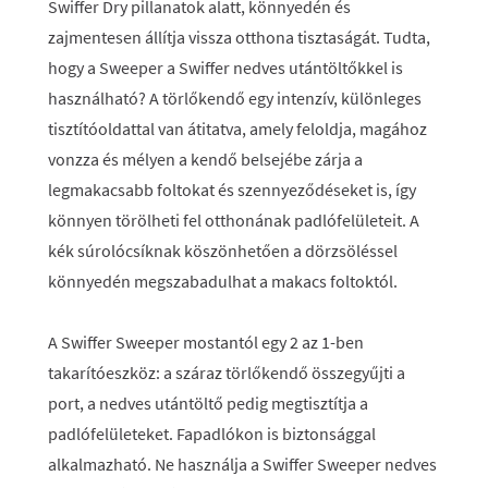
Swiffer Dry pillanatok alatt, könnyedén és
zajmentesen állítja vissza otthona tisztaságát. Tudta,
hogy a Sweeper a Swiffer nedves utántöltőkkel is
használható? A törlőkendő egy intenzív, különleges
tisztítóoldattal van átitatva, amely feloldja, magához
vonzza és mélyen a kendő belsejébe zárja a
legmakacsabb foltokat és szennyeződéseket is, így
könnyen törölheti fel otthonának padlófelületeit. A
kék súrolócsíknak köszönhetően a dörzsöléssel
könnyedén megszabadulhat a makacs foltoktól.
A Swiffer Sweeper mostantól egy 2 az 1-ben
takarítóeszköz: a száraz törlőkendő összegyűjti a
port, a nedves utántöltő pedig megtisztítja a
padlófelületeket. Fapadlókon is biztonsággal
alkalmazható. Ne használja a Swiffer Sweeper nedves