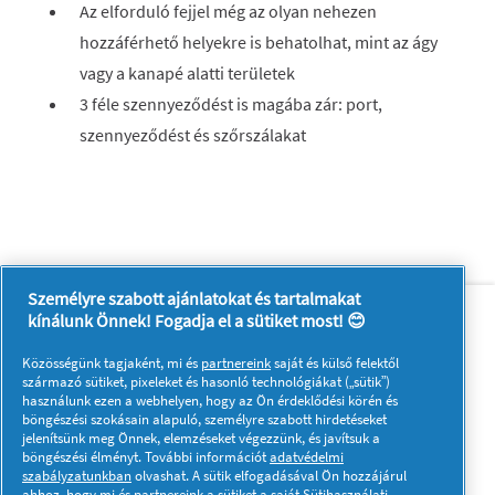
Az elforduló fejjel még az olyan nehezen
hozzáférhető helyekre is behatolhat, mint az ágy
vagy a kanapé alatti területek
3 féle szennyeződést is magába zár: port,
szennyeződést és szőrszálakat
Személyre szabott ajánlatokat és tartalmakat
Rólunk
Kapcsolatfelvétel
kínálunk Önnek! Fogadja el a sütiket most! 😊
A pg.com felkeresése
Közösségünk tagjaként, mi és
partnereink
saját és külső felektől
Kövessen minket:
származó sütiket, pixeleket és hasonló technológiákat („sütik”)
használunk ezen a webhelyen, hogy az Ön érdeklődési körén és
böngészési szokásain alapuló, személyre szabott hirdetéseket
jelenítsünk meg Önnek, elemzéseket végezzünk, és javítsuk a
böngészési élményt. További információt
adatvédelmi
szabályzatunkban
olvashat. A sütik elfogadásával Ön hozzájárul
ahhoz, hogy mi és partnereink a sütiket a saját
Sütihasználati