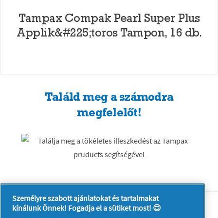
Tampax Compak Pearl Super Plus
Applik&#225;toros Tampon, 16 db.
Találd meg a számodra
megfelelőt!
Személyre szabott ajánlatokat és tartalmakat
Rólunk
Kapcsolatfelvétel
kínálunk Önnek! Fogadja el a sütiket most! 😊
A pg.com felkeresése