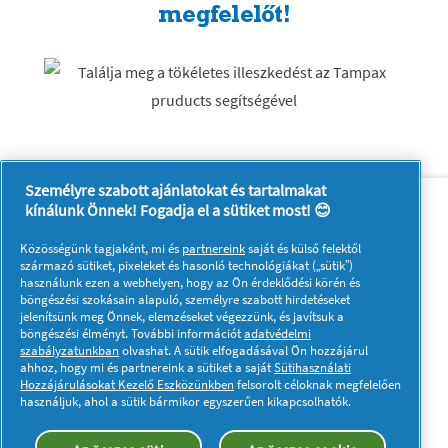
megfelelőt!
Személyre szabott ajánlatokat és tartalmakat
Rólunk
Kapcsolatfelvétel
kínálunk Önnek! Fogadja el a sütiket most! 😊
A pg.com felkeresése
Közösségünk tagjaként, mi és
partnereink
saját és külső felektől
Kövessen minket:
származó sütiket, pixeleket és hasonló technológiákat („sütik”)
használunk ezen a webhelyen, hogy az Ön érdeklődési körén és
böngészési szokásain alapuló, személyre szabott hirdetéseket
jelenítsünk meg Önnek, elemzéseket végezzünk, és javítsuk a
böngészési élményt. További információt
adatvédelmi
szabályzatunkban
olvashat. A sütik elfogadásával Ön hozzájárul
ahhoz, hogy mi és partnereink a sütiket a saját
Sütihasználati
Hozzájárulásokat Kezelő Eszközünkben
felsorolt céloknak megfelelően
Adataim
Adatvédelmi közlemény
használjuk, ahol a sütik bármikor egyszerűen kikapcsolhatók.
A sütik használatáról
Felhasználási feltételek
Akadálymentességi nyilatkozat