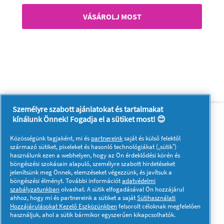
VÁSÁROLJ MOST
Személyre szabott ajánlatokat és tartalmakat
Rólunk
Kapcsolatfelvétel
kínálunk Önnek! Fogadja el a sütiket most! 😊
A pg.com felkeresése
Közösségünk tagjaként, mi és
partnereink
saját és külső felektől
Kövessen minket:
származó sütiket, pixeleket és hasonló technológiákat („sütik”)
használunk ezen a webhelyen, hogy az Ön érdeklődési körén és
böngészési szokásain alapuló, személyre szabott hirdetéseket
jelenítsünk meg Önnek, elemzéseket végezzünk, és javítsuk a
böngészési élményt. További információt
adatvédelmi
szabályzatunkban
olvashat. A sütik elfogadásával Ön hozzájárul
ahhoz, hogy mi és partnereink a sütiket a saját
Sütihasználati
Hozzájárulásokat Kezelő Eszközünkben
felsorolt céloknak megfelelően
Adataim
Adatvédelmi közlemény
használjuk, ahol a sütik bármikor egyszerűen kikapcsolhatók.
A sütik használatáról
Felhasználási feltételek