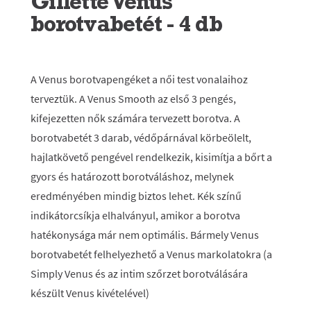
Gillette Venus
borotvabetét - 4 db
A Venus borotvapengéket a női test vonalaihoz
terveztük. A Venus Smooth az első 3 pengés,
kifejezetten nők számára tervezett borotva. A
borotvabetét 3 darab, védőpárnával körbeölelt,
hajlatkövető pengével rendelkezik, kisimítja a bőrt a
gyors és határozott borotváláshoz, melynek
eredményében mindig biztos lehet. Kék színű
indikátorcsíkja elhalványul, amikor a borotva
hatékonysága már nem optimális. Bármely Venus
borotvabetét felhelyezhető a Venus markolatokra (a
Simply Venus és az intim szőrzet borotválására
készült Venus kivételével)