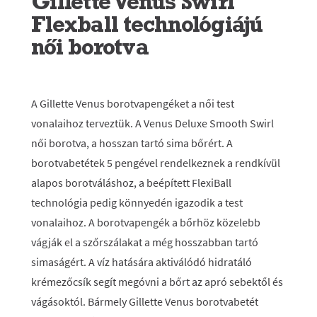
Gillette Venus Swirl
Flexball technológiájú
női borotva
A Gillette Venus borotvapengéket a női test
vonalaihoz terveztük. A Venus Deluxe Smooth Swirl
női borotva, a hosszan tartó sima bőrért. A
borotvabetétek 5 pengével rendelkeznek a rendkívül
alapos borotváláshoz, a beépített FlexiBall
technológia pedig könnyedén igazodik a test
vonalaihoz. A borotvapengék a bőrhöz közelebb
vágják el a szőrszálakat a még hosszabban tartó
simaságért. A víz hatására aktiválódó hidratáló
krémezőcsík segít megóvni a bőrt az apró sebektől és
vágásoktól. Bármely Gillette Venus borotvabetét