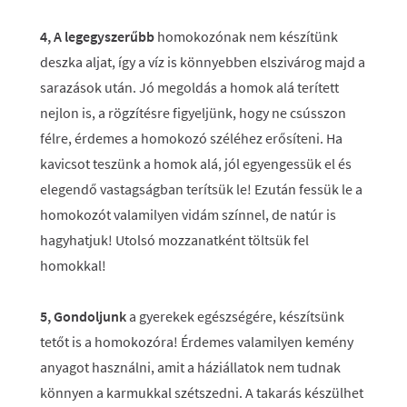
4, A legegyszerűbb
homokozónak nem készítünk
deszka aljat, így a víz is könnyebben elszivárog majd a
sarazások után. Jó megoldás a homok alá terített
nejlon is, a rögzítésre figyeljünk, hogy ne csússzon
félre, érdemes a homokozó széléhez erősíteni. Ha
kavicsot teszünk a homok alá, jól egyengessük el és
elegendő vastagságban terítsük le! Ezután fessük le a
homokozót valamilyen vidám színnel, de natúr is
hagyhatjuk! Utolsó mozzanatként töltsük fel
homokkal!
5, Gondoljunk
a gyerekek egészségére, készítsünk
tetőt is a homokozóra! Érdemes valamilyen kemény
anyagot használni, amit a háziállatok nem tudnak
könnyen a karmukkal szétszedni. A takarás készülhet