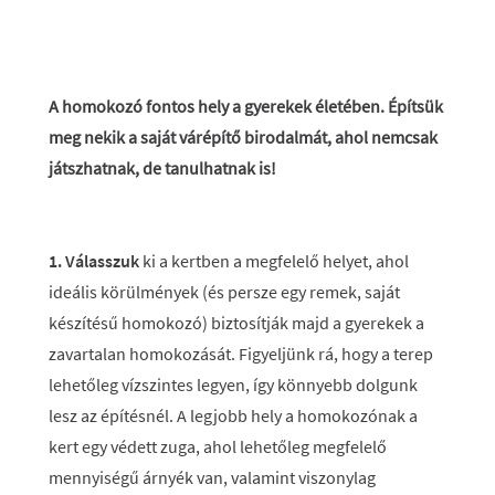
A homokozó fontos hely a gyerekek életében. Építsük
meg nekik a saját várépítő birodalmát, ahol nemcsak
játszhatnak, de tanulhatnak is!
1. Válasszuk
ki a kertben a megfelelő helyet, ahol
ideális körülmények (és persze egy remek, saját
készítésű homokozó) biztosítják majd a gyerekek a
zavartalan homokozását. Figyeljünk rá, hogy a terep
lehetőleg vízszintes legyen, így könnyebb dolgunk
lesz az építésnél. A legjobb hely a homokozónak a
kert egy védett zuga, ahol lehetőleg megfelelő
mennyiségű árnyék van, valamint viszonylag