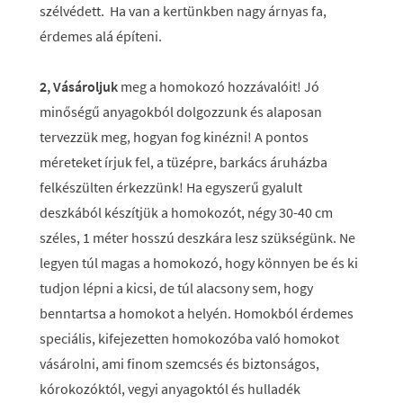
szélvédett. Ha van a kertünkben nagy árnyas fa,
érdemes alá építeni.
2, Vásároljuk
meg a homokozó hozzávalóit! Jó
minőségű anyagokból dolgozzunk és alaposan
tervezzük meg, hogyan fog kinézni! A pontos
méreteket írjuk fel, a tüzépre, barkács áruházba
felkészülten érkezzünk! Ha egyszerű gyalult
deszkából készítjük a homokozót, négy 30-40 cm
széles, 1 méter hosszú deszkára lesz szükségünk. Ne
legyen túl magas a homokozó, hogy könnyen be és ki
tudjon lépni a kicsi, de túl alacsony sem, hogy
benntartsa a homokot a helyén. Homokból érdemes
speciális, kifejezetten homokozóba való homokot
vásárolni, ami finom szemcsés és biztonságos,
kórokozóktól, vegyi anyagoktól és hulladék