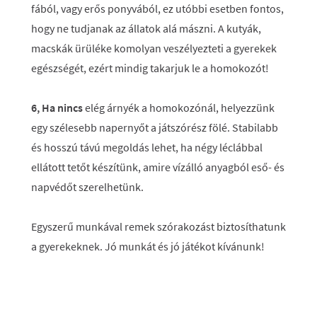
fából, vagy erős ponyvából, ez utóbbi esetben fontos,
hogy ne tudjanak az állatok alá mászni. A kutyák,
macskák ürüléke komolyan veszélyezteti a gyerekek
egészségét, ezért mindig takarjuk le a homokozót!
6, Ha nincs
elég árnyék a homokozónál, helyezzünk
egy szélesebb napernyőt a játszórész fölé. Stabilabb
és hosszú távú megoldás lehet, ha négy léclábbal
ellátott tetőt készítünk, amire vízálló anyagból eső- és
napvédőt szerelhetünk.
Egyszerű munkával remek szórakozást biztosíthatunk
a gyerekeknek. Jó munkát és jó játékot kívánunk!