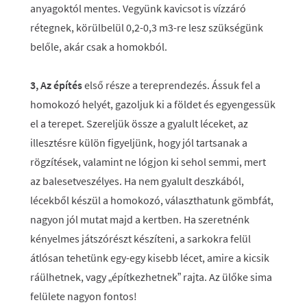
anyagoktól mentes. Vegyünk kavicsot is vízzáró
rétegnek, körülbelül 0,2-0,3 m3-re lesz szükségünk
belőle, akár csak a homokból.
3, Az építés
első része a tereprendezés. Ássuk fel a
homokozó helyét, gazoljuk ki a földet és egyengessük
el a terepet. Szereljük össze a gyalult léceket, az
illesztésre külön figyeljünk, hogy jól tartsanak a
rögzítések, valamint ne lógjon ki sehol semmi, mert
az balesetveszélyes. Ha nem gyalult deszkából,
lécekből készül a homokozó, választhatunk gömbfát,
nagyon jól mutat majd a kertben. Ha szeretnénk
kényelmes játszórészt készíteni, a sarkokra felül
átlósan tehetünk egy-egy kisebb lécet, amire a kicsik
ráülhetnek, vagy „építkezhetnek” rajta. Az ülőke sima
felülete nagyon fontos!