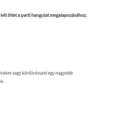
 két ötlet a parti hangulat megalapozásához.
 léceket vagy körfűrésszel egy nagyobb
k.