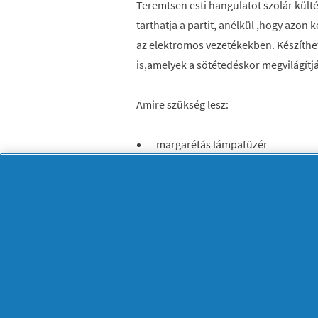
Teremtsen esti hangulatot szolár külté
tarthatja a partit, anélkül ,hogy azo
az elektromos vezetékekben. Készíthet
is,amelyek a sötétedéskor megvilágítjá
Amire szükség lesz:
margarétás lámpafüzér
2 x 5 méter hosszú, 50 db LED-izzó
falitartós vagy földbe szúrható
napelem nappali/éjszakai fényérz
20 pergamen hatású papírlap 2 k
Elkészítése:
1. lépés -
Vágjon ki egy 10 x 10 cm-es n