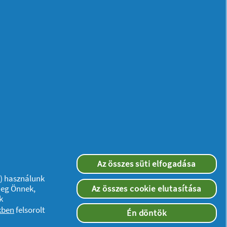
Az összes süti elfogadása
”) használunk
meg Önnek,
Az összes cookie elutasítása
k
kben
felsorolt
Én döntök