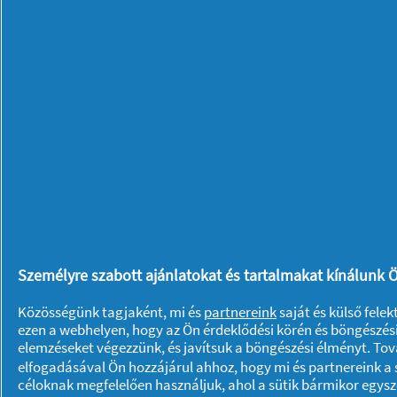
1. lépés
2. lépés
2. lépés -
Hajtsa háromszögformába.
3. lépés -
A háromszög két sarkát hajts
kapjon.
3. lépés
4. lépés
4. lépés -
A nyitott oldalak mentén vágjo
5. lépés -
Ejtsen egy apró vágást a szív
Személyre szabott ajánlatokat és tartalmakat kínálunk Ö
lyukon fűzze át a LED-izzókat.
Közösségünk tagjaként, mi és
partnereink
saját és külső fele
ezen a webhelyen, hogy az Ön érdeklődési körén és böngészési
elemzéseket végezzünk, és javítsuk a böngészési élményt. To
elfogadásával Ön hozzájárul ahhoz, hogy mi és partnereink a s
1. lépés
2. lépés
céloknak megfelelően használjuk, ahol a sütik bármikor egys
6. lépés -
A csillogó fényfüzért akassza 