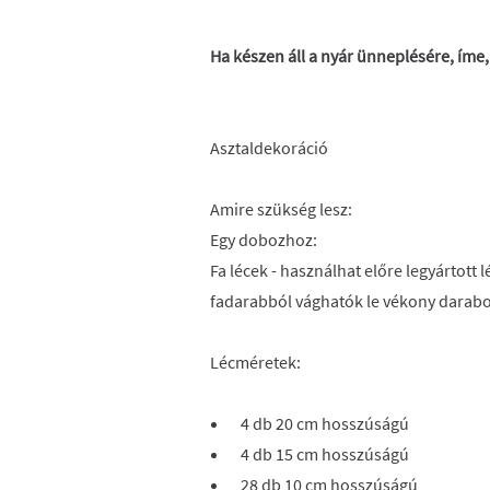
Ha készen áll a nyár ünneplésére, íme,
Asztaldekoráció
Amire szükség lesz:
Egy dobozhoz:
Fa lécek - használhat előre legyártott
fadarabból vághatók le vékony darabo
Lécméretek:
4 db 20 cm hosszúságú
4 db 15 cm hosszúságú
28 db 10 cm hosszúságú