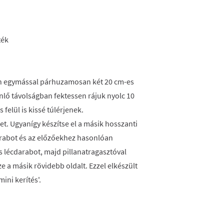
ték
n egymással párhuzamosan két 20 cm-es
nlő távolságban fektessen rájuk nyolc 10
 felül is kissé túlérjenek.
ket. Ugyanígy készítse el a másik hosszanti
arabot és az előzőekhez hasonlóan
s lécdarabot, majd pillanatragasztóval
ze a másik rövidebb oldalt. Ezzel elkészült
ini kerítés'.