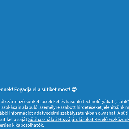
a fel, hogy egy középen osztott négyzetet
n ki egy szív alakot.
forma alsó csücskében: az így keletkező
nnek! Fogadja el a sütiket most! 😊
ktől származó sütiket, pixeleket és hasonló technológiákat („sütik
 szokásain alapuló, személyre szabott hirdetéseket jelenítsünk 
vábbi információt
adatvédelmi szabályzatunkban
olvashat. A süti
ütiket a saját
Sütihasználati Hozzájárulásokat Kezelő Eszközün
zerűen kikapcsolhatók.
fel a kertben.