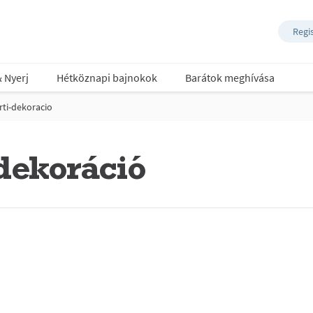
Regi
& Nyerj
Hétköznapi bajnokok
Barátok meghívása
rti-dekoracio
 dekoráció