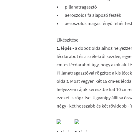
pillanatragasztó
aeroszolos fa alapozó festék
aeroszolos magas fényű fehér fes
Elkészítése:
1. lépés -
a doboz oldalaihoz helyezze
lécdarabot és a szélekről kezdve, egye
cm-es lécdarabot úgy, hogy azok alul és
Pillanatragasztóval rögzítse a kis léce
oldalt. Most vegyen két 15 cm-es lécd
helyezzen rájuk keresztbe hat 10 cm-e
ezeket is rögzítse. Ugyanígy állítsa öss
négy - két hosszabb és két rövidebb - ‘m