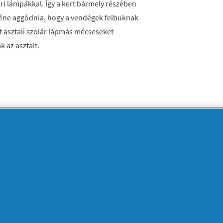
ri lámpákkal. Így a kert bármely részében
n kéne aggódnia, hogy a vendégek felbuknak
 asztali szolár lápmás mécseseket
k az asztalt.
s lámpafüzér szolár kültéri lámpák -
ékelővel
ülönböző színben
égyzetet a papírból.