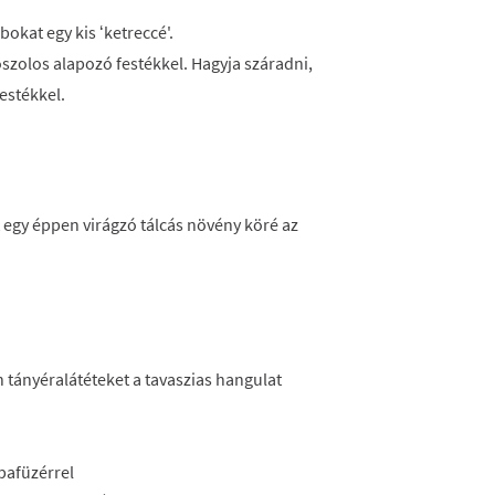
okat egy kis ‘ketreccé'.
roszolos alapozó festékkel. Hagyja száradni,
festékkel.
 egy éppen virágzó tálcás növény köré az
 tányéralátéteket a tavaszias hangulat
mpafüzérrel