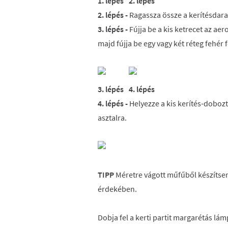
1. lépés
2. lépés
2. lépés -
Ragassza össze a kerítésdarab
3. lépés -
Fújja be a kis ketrecet az ae
majd fújja be egy vagy két réteg fehér 
3. lépés
4. lépés
4. lépés -
Helyezze a kis kerítés-dobozt
asztalra.
TIPP
Méretre vágott műfűből készítsen
érdekében.
Dobja fel a kerti partit margarétás lá