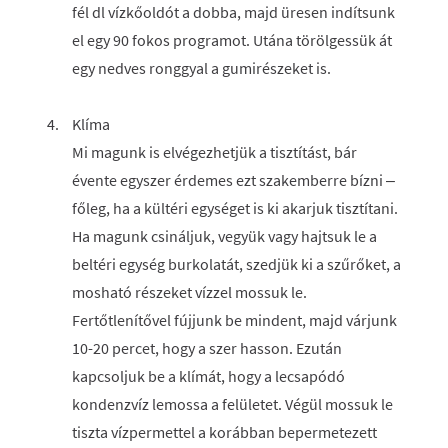
fél dl vízkőoldót a dobba, majd üresen indítsunk
el egy 90 fokos programot. Utána törölgessük át
egy nedves ronggyal a gumirészeket is.
Klíma
Mi magunk is elvégezhetjük a tisztítást, bár
évente egyszer érdemes ezt szakemberre bízni –
főleg, ha a kültéri egységet is ki akarjuk tisztítani.
Ha magunk csináljuk, vegyük vagy hajtsuk le a
beltéri egység burkolatát, szedjük ki a szűrőket, a
mosható részeket vízzel mossuk le.
Fertőtlenítővel fújjunk be mindent, majd várjunk
10-20 percet, hogy a szer hasson. Ezután
kapcsoljuk be a klímát, hogy a lecsapódó
kondenzvíz lemossa a felületet. Végül mossuk le
tiszta vízpermettel a korábban bepermetezett