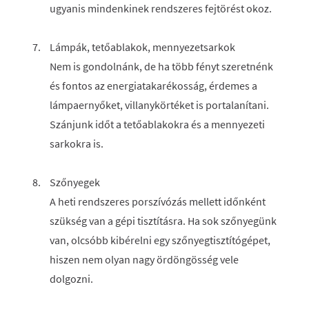
ugyanis mindenkinek rendszeres fejtörést okoz.
Lámpák, tetőablakok, mennyezetsarkok
Nem is gondolnánk, de ha több fényt szeretnénk
és fontos az energiatakarékosság, érdemes a
lámpaernyőket, villanykörtéket is portalanítani.
Szánjunk időt a tetőablakokra és a mennyezeti
sarkokra is.
Szőnyegek
A heti rendszeres porszívózás mellett időnként
szükség van a gépi tisztításra. Ha sok szőnyegünk
van, olcsóbb kibérelni egy szőnyegtisztítógépet,
hiszen nem olyan nagy ördöngösség vele
dolgozni.