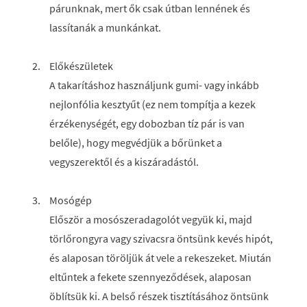
párunknak, mert ők csak útban lennének és
lassítanák a munkánkat.
Előkészületek
A takarításhoz használjunk gumi- vagy inkább
nejlonfólia kesztyűt (ez nem tompítja a kezek
érzékenységét, egy dobozban tíz pár is van
belőle), hogy megvédjük a bőrünket a
vegyszerektől és a kiszáradástól.
Mosógép
Először a mosószeradagolót vegyük ki, majd
törlőrongyra vagy szivacsra öntsünk kevés hipót,
és alaposan töröljük át vele a rekeszeket. Miután
eltűntek a fekete szennyeződések, alaposan
öblítsük ki. A belső részek tisztításához öntsünk