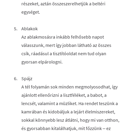
részeket, aztán összeszerelhetjük a beltéri
egységet.
Ablakok
Az ablakmosásra inkább felhősebb napot
válasszunk, mert így jobban látható az összes
csík, ráadásul a tisztítóoldat nem tud olyan
gyorsan elpárologni.
Spájz
A tél folyamán sok minden megmolyosodhat, így
ajánlott ellenőrizni a lisztféléket, a babot, a
lencsét, valamint a müzliket. Ha rendet teszünk a
kamrában és kidobáljuk a lejárt élelmiszereket,
sokkal könnyebb lesz átlátni, hogy mi van otthon,
és gyorsabban kitalálhatjuk, mit főzzünk – ez