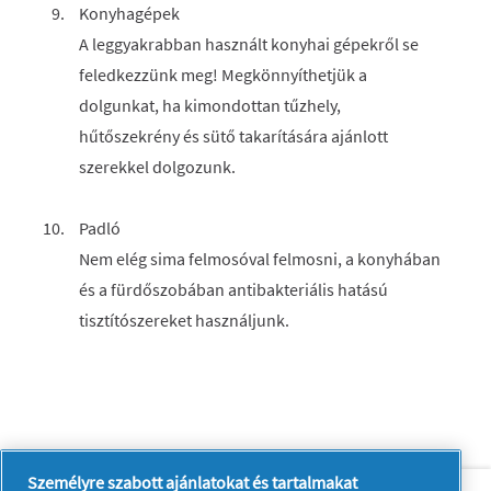
Konyhagépek
A leggyakrabban használt konyhai gépekről se
feledkezzünk meg! Megkönnyíthetjük a
dolgunkat, ha kimondottan tűzhely,
hűtőszekrény és sütő takarítására ajánlott
szerekkel dolgozunk.
Padló
Nem elég sima felmosóval felmosni, a konyhában
és a fürdőszobában antibakteriális hatású
tisztítószereket használjunk.
Személyre szabott ajánlatokat és tartalmakat
Rólunk
Kapcsolatfelvétel