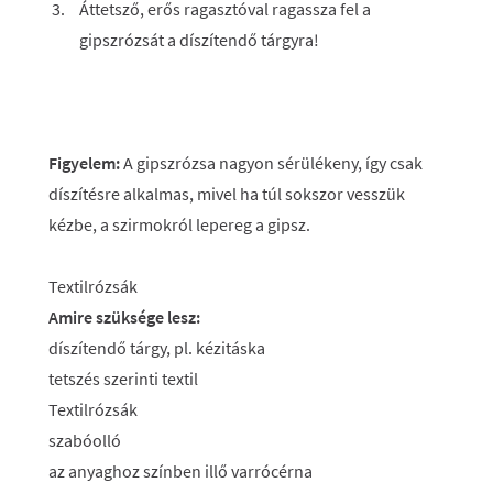
Áttetsző, erős ragasztóval ragassza fel a
gipszrózsát a díszítendő tárgyra!
Figyelem:
A gipszrózsa nagyon sérülékeny, így csak
díszítésre alkalmas, mivel ha túl sokszor vesszük
kézbe, a szirmokról lepereg a gipsz.
Textilrózsák
Amire szüksége lesz:
díszítendő tárgy, pl. kézitáska
tetszés szerinti textil
Textilrózsák
szabóolló
az anyaghoz színben illő varrócérna