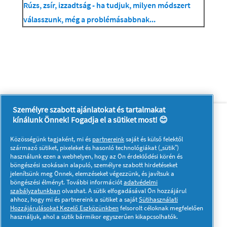
Rúzs, zsír, izzadtság - ha tudjuk, milyen módszert
válasszunk, még a problémásabbnak...
Személyre szabott ajánlatokat és tartalmakat
Rólunk
Kapcsolatfelvétel
kínálunk Önnek! Fogadja el a sütiket most! 😊
A pg.com felkeresése
Közösségünk tagjaként, mi és
partnereink
saját és külső felektől
Kövessen minket:
származó sütiket, pixeleket és hasonló technológiákat („sütik”)
használunk ezen a webhelyen, hogy az Ön érdeklődési körén és
böngészési szokásain alapuló, személyre szabott hirdetéseket
jelenítsünk meg Önnek, elemzéseket végezzünk, és javítsuk a
böngészési élményt. További információt
adatvédelmi
szabályzatunkban
olvashat. A sütik elfogadásával Ön hozzájárul
ahhoz, hogy mi és partnereink a sütiket a saját
Sütihasználati
Hozzájárulásokat Kezelő Eszközünkben
felsorolt céloknak megfelelően
Adataim
Adatvédelmi közlemény
használjuk, ahol a sütik bármikor egyszerűen kikapcsolhatók.
A sütik használatáról
Felhasználási feltételek