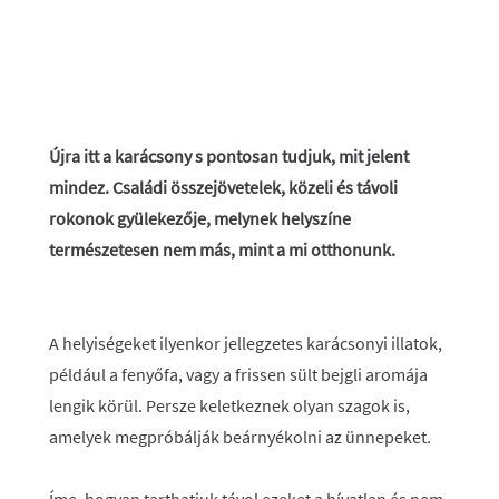
Újra itt a karácsony s pontosan tudjuk, mit jelent
mindez. Családi összejövetelek, közeli és távoli
rokonok gyülekezője, melynek helyszíne
természetesen nem más, mint a mi otthonunk.
A helyiségeket ilyenkor jellegzetes karácsonyi illatok,
például a fenyőfa, vagy a frissen sült bejgli aromája
lengik körül. Persze keletkeznek olyan szagok is,
amelyek megpróbálják beárnyékolni az ünnepeket.