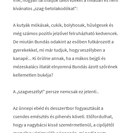
Íme, hogyan tarthatjuk távol ezeket a hívatlan és nem
kívánatos „szag-betolakodókat":
A kutyák mókásak, cukik, bolyhosak, hűségesek és
még számos pozitív jelzővel felruházható kedvencek.
De miután Bundás odakint az esőben futkározott a
gyerekekkel, mi már tudjuk, hogy veszélyben a
kanapé... Ki örülne annak, ha a mákos bejgli és
mézeskalács illatát elnyomná Bundás ázott szőrének
kellemetlen bukéja?
A „szagveszélyt" persze nemcsak ez jelenti..
Az ünnepi ebéd és desszertbor fogyasztását a
csendes emésztés és pihenés követi. Előfordulhat,
hogy a nagybácsi kissé szemérmetlenül, a cipőjétől