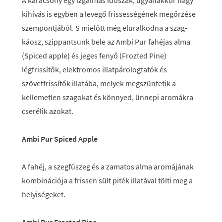
A karácsony egy izgalmas időszak, ugyanakkor nagy
kihívás is egyben a levegő frissességének megőrzése
szempontjából. S mielőtt még eluralkodna a szag-
káosz, szippantsunk bele az Ambi Pur fahéjas alma
(Spiced apple) és jeges fenyő (Frozted Pine)
légfrissítők, elektromos illatpárologtatók és
szövetfrissítők illatába, melyek megszüntetik a
kellemetlen szagokat és könnyed, ünnepi aromákra
cserélik azokat.
Ambi Pur Spiced Apple
A fahéj, a szegfűszeg és a zamatos alma aromájának
kombinációja a frissen sült piték illatával tölti meg a
helyiségeket.