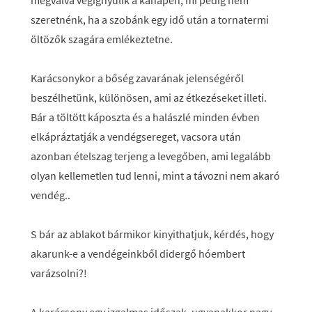
megválva végignyúlik a kanapén, mi pedig nem
szeretnénk, ha a szobánk egy idő után a tornatermi
öltözők szagára emlékeztetne.
Karácsonykor a bőség zavarának jelenségéről
beszélhetünk, különösen, ami az étkezéseket illeti.
Bár a töltött káposzta és a halászlé minden évben
elkápráztatják a vendégsereget, vacsora után
azonban ételszag terjeng a levegőben, ami legalább
olyan kellemetlen tud lenni, mint a távozni nem akaró
vendég..
S bár az ablakot bármikor kinyithatjuk, kérdés, hogy
akarunk-e a vendégeinkből didergő hóembert
varázsolni?!