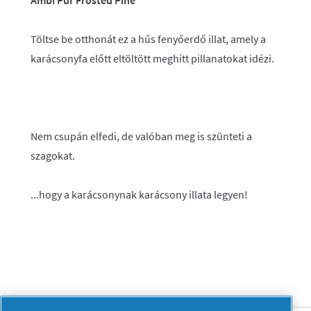
Ambi Pur Frosted Pine
Töltse be otthonát ez a hűs fenyőerdő illat, amely a
karácsonyfa előtt eltöltött meghitt pillanatokat idézi.
Nem csupán elfedi, de valóban meg is szünteti a
szagokat.
...hogy a karácsonynak karácsony illata legyen!