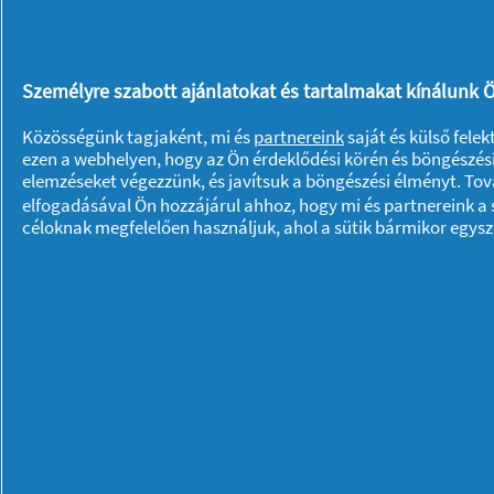
minimalizmusba. A fehér, szürke, ezüst,
uralkodó lehet a minimál konyhában. 
beépítettek, így nem törik meg a bútor
Személyre szabott ajánlatokat és tartalmakat kínálunk Ö
Míg a minimalizmus korábban a fiatalo
Közösségünk tagjaként, mi és
partnereink
saját és külső fele
tűnik fel korosztálytól függetlenül, íg
ezen a webhelyen, hogy az Ön érdeklődési körén és böngészési
elemzéseket végezzünk, és javítsuk a böngészési élményt. To
reneszánszát éli ez a futurisztikus, m
elfogadásával Ön hozzájárul ahhoz, hogy mi és partnereink a s
céloknak megfelelően használjuk, ahol a sütik bármikor egys
Rólunk P & G
Rólunk
Kapcsolatfelvétel
A pg.com felkeresése
Adataim
Adatvédelmi közlemény