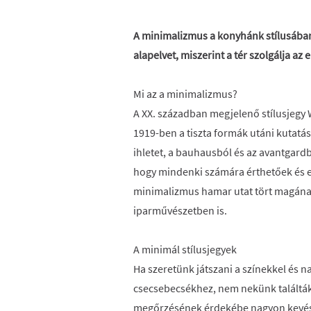
A minimalizmus a konyhánk stílusában 
alapelvet, miszerint a tér szolgálja az 
Mi az a minimalizmus?
A XX. században megjelenő stílusjegy 
1919-ben a tiszta formák utáni kutatás
ihletet, a bauhausból és az avantgardb
hogy mindenki számára érthetőek és e
minimalizmus hamar utat tört magána
iparművészetben is.
A minimál stílusjegyek
Ha szeretünk játszani a színekkel és
csecsebecsékhez, nem nekünk találták
megőrzésének érdekébe nagyon kevés sz