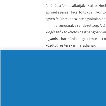
fehér és a fekete alkotják az alapszín
színnel egészen kicsi foltokban. Fonto
egyéb felületeken szinte egyáltalán ne
minimalizmusnak a rendezettség. A tág
kiegészítők tökéletes összhangban van
ugyanis a harmónia megteremtése. Fon
között üres terek is maradjanak.
Minimalizmus a konyhában
A napjainkban újra előtérbe kerülő st
romantikus vonalak helyett a csillogó 
részesíti előnyben. Az oldalirányú elny
nyílnak. A cirádák, felesleges kiegészí
is szinte észrevétlenek, vagy csak jelk
szimmetrikusan középen helyezkednek 
szigorú rendnek kell uralkodnia, a zsúf