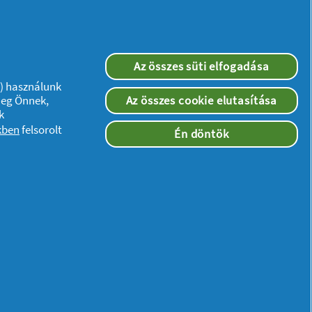
Az összes süti elfogadása
”) használunk
meg Önnek,
Az összes cookie elutasítása
k
kben
felsorolt
Én döntök
Kövessen minket:
ségi nyilatkozat