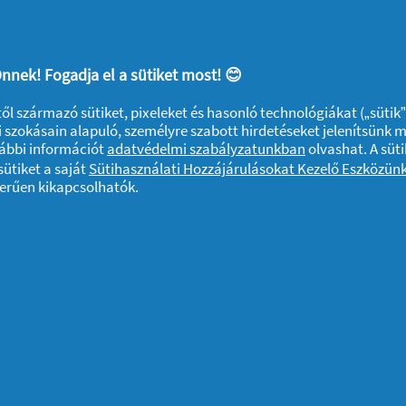
 vagy a fekete, de akár a piros szín is
A konyhagépek szinte kivétel nélkül
 ritmusát.
nnek! Fogadja el a sütiket most! 😊
k stílusa volt, mára egyre több otthonban
ktől származó sütiket, pixeleket és hasonló technológiákat („sütik
y nyugodtan kijelenthetjük, hogy újra
 szokásain alapuló, személyre szabott hirdetéseket jelenítsünk 
vábbi információt
adatvédelmi szabályzatunkban
olvashat. A süti
indig előremutató irányzat.
ütiket a saját
Sütihasználati Hozzájárulásokat Kezelő Eszközün
zerűen kikapcsolhatók.
A sütik használatáról
Felhasználási feltételek
Akadálymentes