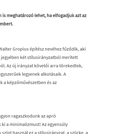
is meghatározó lehet, ha elfogadjuk azt az
embert.
Walter Gropius építész nevéhez fűződik, aki
 jegyében két stílusirányzatból merített
ól. Az új irányzat követői arra törekedtek,
gyszerűek legyenek alkotásaik. A
k a képzőművészetben és az
 nagyon ragaszkodunk az apró
 ki a minimalizmust! Az egyensúly
ínt használ ez a stílusirányzat, a szürke, a