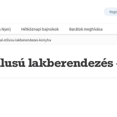
Regi
& Nyerj
Hétköznapi bajnokok
Barátok meghívása
al-stilusu-lakberendezes-konyha
ílusú lakberendezés 