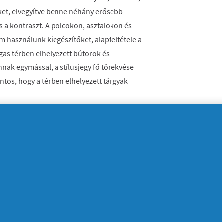
eket, elvegyítve benne néhány erősebb
s a kontraszt. A polcokon, asztalokon és
m használunk kiegészítőket, alapfeltétele a
as térben elhelyezett bútorok és
nak egymással, a stílusjegy fő törekvése
tos, hogy a térben elhelyezett tárgyak
ílus a konyhabútoroknál a korábbi rusztikus,
felületű, horizontálisan nyújtott formákat
újtás miatt a szekrényajtók általában felfelé
tők használata tilos, még a bútorok fogantyúi
épes formával jelzettek és általában
el. Ha nyitott polcokat használunk,
oltság és túlzás nem illik bele a