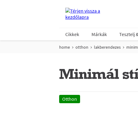
Cikkek
Márkák
Tesztelj 
home
otthon
lakberendezes
minim
Minimál st
Otthon