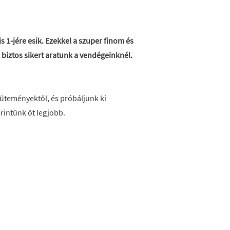
s 1-jére esik. Ezekkel a szuper finom és
biztos sikert aratunk a vendégeinknél.
süteményektől, és próbáljunk ki
rintünk öt legjobb.