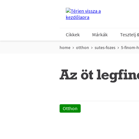
Cikkek
Márkák
Tesztelj 
home
otthon
sutes-fozes
5-finom-
Az öt legf
Otthon