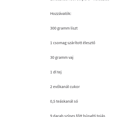
Hozzávalók:
300 gramm liszt
1 csomag szárított élesztő
30 gramm vaj
1 dl tej
2 evőkanál cukor
0,5 teáskanál só
9 darab színes főtt húsvéti tojás