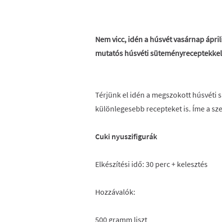
Nem vicc, idén a húsvét vasárnap áprili
mutatós húsvéti süteményreceptekkel 
Térjünk el idén a megszokott húsvéti 
különlegesebb recepteket is. Íme a sze
Cuki nyuszifigurák
Elkészítési idő: 30 perc + kelesztés
Hozzávalók:
500 gramm liszt