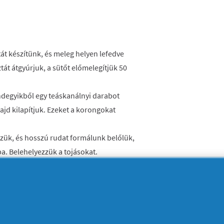
ztát készítünk, és meleg helyen lefedve
tát átgyúrjuk, a sütőt előmelegítjük 50
indegyikből egy teáskanálnyi darabot
ajd kilapítjuk. Ezeket a korongokat
ezzük, és hosszú rudat formálunk belőlük,
a. Belehelyezzük a tojásokat.
, majd a hőmérsékletet 170 fokra emeljük,