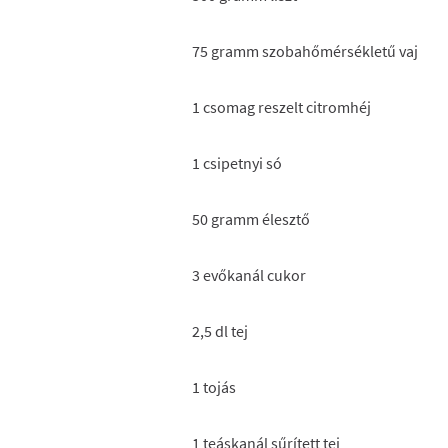
75 gramm szobahőmérsékletű vaj
1 csomag reszelt citromhéj
1 csipetnyi só
50 gramm élesztő
3 evőkanál cukor
2,5 dl tej
1 tojás
1 teáskanál sűrített tej