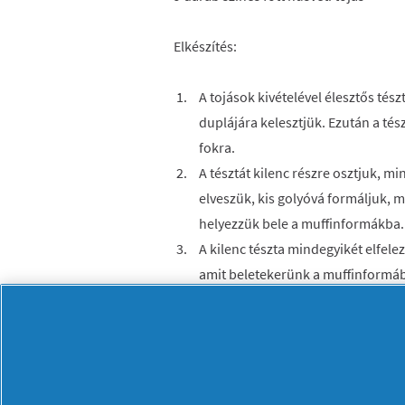
Elkészítés:
A tojások kivételével élesztős tés
duplájára kelesztjük. Ezután a tész
fokra.
A tésztát kilenc részre osztjuk, m
elveszük, kis golyóvá formáljuk, m
helyezzük bele a muffinformákba.
A kilenc tészta mindegyikét elfel
amit beletekerünk a muffinformáb
Betesszük őket a sütőbe 30 percre
és a sütiket aranybarnára sütjük.
Színes húsvéti kekszek