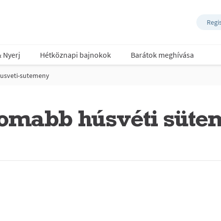
Regi
& Nyerj
Hétköznapi bajnokok
Barátok meghívása
husveti-sutemeny
inomabb húsvéti süt