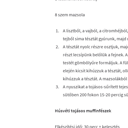
8 szem mazsola
A lisztből, a vajból, a citromhéjból
tejből sima tésztát gyúrunk, majd
A tésztát nyolc részre osztjuk, ma
részt lecsípünk belőlük a fejnek. 
testét gömbölyűre formáljuk. A fül
elején kicsit kihúzzuk a tésztát, o
kihúzzuk a tésztát. A mazsolákból
A nyuszikat a tojásos-sűrített teje
sütőben 200 fokon 15-20 percig sü
Húsvéti tojásos muffinfészek
Elkészítési idő: 30 perc + kelesztés