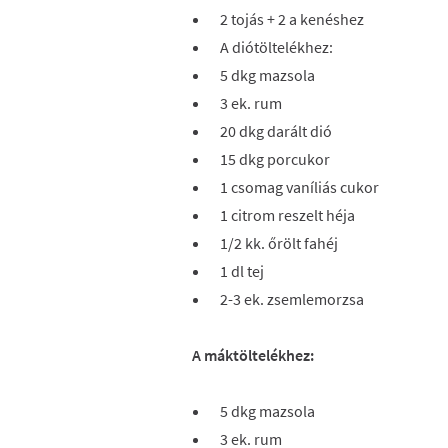
2 tojás + 2 a kenéshez
A diótöltelékhez:
5 dkg mazsola
3 ek. rum
20 dkg darált dió
15 dkg porcukor
1 csomag vaníliás cukor
1 citrom reszelt héja
1/2 kk. őrölt fahéj
1 dl tej
2-3 ek. zsemlemorzsa
A máktöltelékhez:
5 dkg mazsola
3 ek. rum