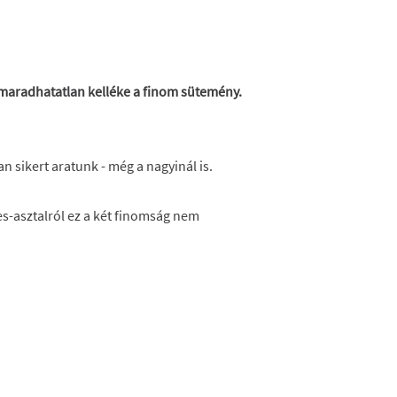
lmaradhatatlan kelléke a finom sütemény.
n sikert aratunk - még a nagyinál is.
-asztalról ez a két finomság nem