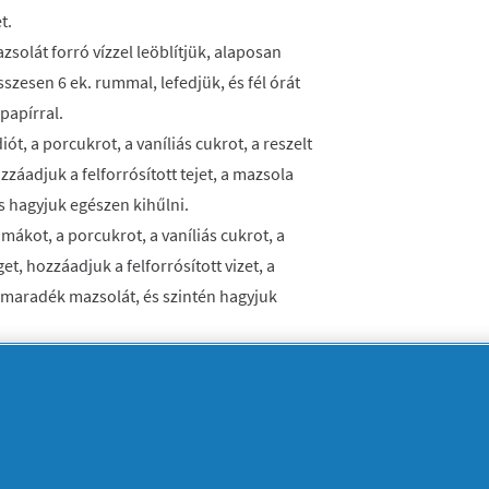
t.
zsolát forró vízzel leöblítjük, alaposan
szesen 6 ek. rummal, lefedjük, és fél órát
őpapírral.
ót, a porcukrot, a vaníliás cukrot, a reszelt
zzáadjuk a felforrósított tejet, a mazsola
s hagyjuk egészen kihűlni.
ákot, a porcukrot, a vaníliás cukrot, a
et, hozzáadjuk a felforrósított vizet, a
a maradék mazsolát, és szintén hagyjuk
asztjuk. Az első cipót kb. 20x30 cm-es lapra
ékonyítjuk a tésztát, majd vékonyan
lyeken 2-3 cm-t szabadon hagyva elkenjük
videbb oldalát 2-3 cm szélesen visszahajtjuk a
és a hajtott oldalával lefelé, sütőpapírral