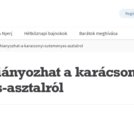
Regi
& Nyerj
Hétköznapi bajnokok
Barátok meghívása
hianyozhat-a-karacsonyi-sutemenyes-asztalrol
ányozhat a karácso
-asztalról