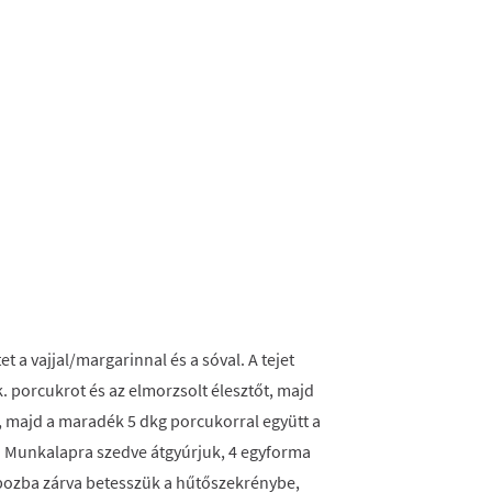
t a vajjal/margarinnal és a sóval. A tejet
 porcukrot és az elmorzsolt élesztőt, majd
t, majd a maradék 5 dkg porcukorral együtt a
. Munkalapra szedve átgyúrjuk, 4 egyforma
bozba zárva betesszük a hűtőszekrénybe,