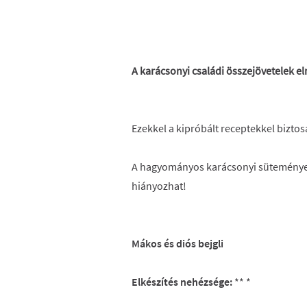
A karácsonyi családi összejövetelek e
Ezekkel a kipróbált receptekkel biztosa
A hagyományos karácsonyi süteményes
hiányozhat!
Mákos és diós bejgli
Elkészítés nehézsége:
** *