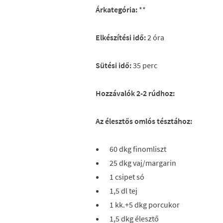
Árkategória:
**
Elkészítési idő:
2 óra
Sütési idő:
35 perc
Hozzávalók 2-2 rúdhoz:
Az élesztős omlós tésztához:
60 dkg finomliszt
25 dkg vaj/margarin
1 csipet só
1,5 dl tej
1 kk.+5 dkg porcukor
1,5 dkg élesztő