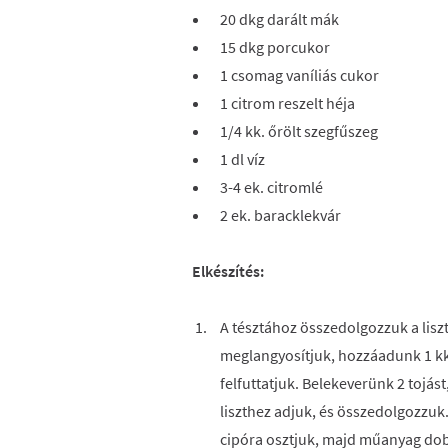
20 dkg darált mák
15 dkg porcukor
1 csomag vaníliás cukor
1 citrom reszelt héja
1/4 kk. őrölt szegfűszeg
1 dl víz
3-4 ek. citromlé
2 ek. baracklekvár
Elkészítés:
A tésztához összedolgozzuk a liszte
meglangyosítjuk, hozzáadunk 1 kk.
felfuttatjuk. Belekeverünk 2 tojás
liszthez adjuk, és összedolgozzuk
cipóra osztjuk, majd műanyag do