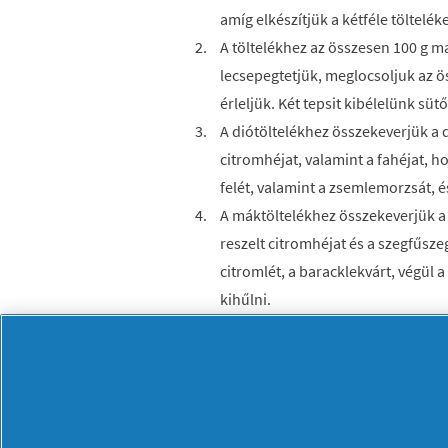
amíg elkészítjük a kétféle tölteléke
A töltelékhez az összesen 100 g ma
lecsepegtetjük, meglocsoljuk az ös
érleljük. Két tepsit kibélelünk süt
A diótöltelékhez összekeverjük a di
citromhéjat, valamint a fahéjat, ho
felét, valamint a zsemlemorzsát, é
A máktöltelékhez összekeverjük a m
reszelt citromhéjat és a szegfűszeg
citromlét, a baracklekvárt, végül 
kihűlni.
A kenésre szánt tojásokat kettévál
nyújtjuk, két rövidebb oldalán elv
átkenjük tojásfehérjével. A szegé
rajta a diótöltelék felét. A két rö
töltelékre, majd lazán feltekerjük, 