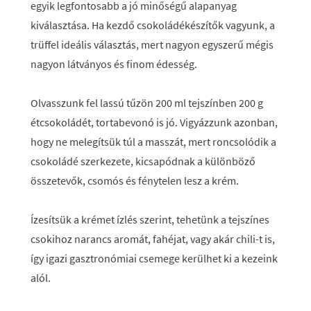
egyik legfontosabb a jó minőségű alapanyag
kiválasztása. Ha kezdő csokoládékészítők vagyunk, a
trüffel ideális választás, mert nagyon egyszerű mégis
nagyon látványos és finom édesség.
Olvasszunk fel lassú tűzön 200 ml tejszínben 200 g
étcsokoládét, tortabevonó is jó. Vigyázzunk azonban,
hogy ne melegítsük túl a masszát, mert roncsolódik a
csokoládé szerkezete, kicsapódnak a különböző
összetevők, csomós és fénytelen lesz a krém.
Ízesítsük a krémet ízlés szerint, tehetünk a tejszínes
csokihoz narancs aromát, fahéjat, vagy akár chili-t is,
így igazi gasztronómiai csemege kerülhet ki a kezeink
alól.