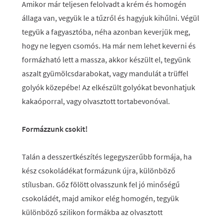
Amikor már teljesen felolvadt a krém és homogén
állaga van, vegyük le a tűzről és hagyjuk kihűlni. Végül
tegyük a fagyasztóba, néha azonban keverjük meg,
hogy ne legyen csomós. Ha már nem lehet keverni és
formázható lett a massza, akkor készült el, tegyünk
aszalt gyümölcsdarabokat, vagy mandulát a trüffel
golyók közepébe! Az elkészült golyókat bevonhatjuk
kakaóporral, vagy olvasztott tortabevonóval.
Formázzunk csokit!
Talán a desszertkészítés legegyszerűbb formája, ha
kész csokoládékat formázunk újra, különböző
stílusban. Gőz fölött olvasszunk fel jó minőségű
csokoládét, majd amikor elég homogén, tegyük
különböző szilikon formákba az olvasztott