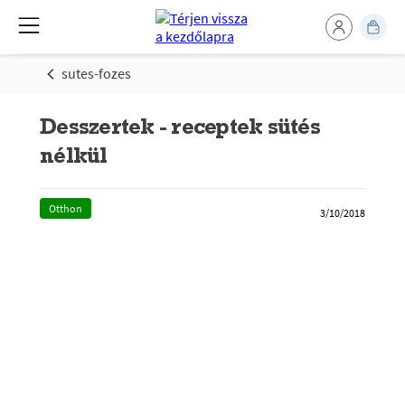
sutes-fozes
Desszertek - receptek sütés
nélkül
Otthon
3/10/2018