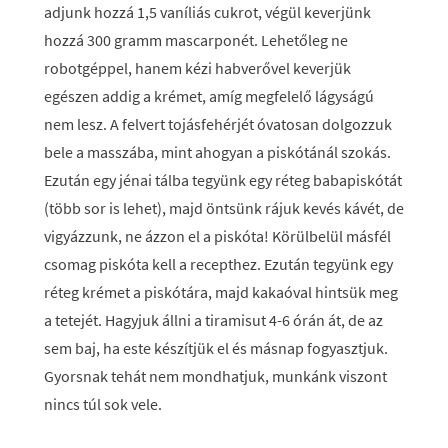
adjunk hozzá 1,5 vaníliás cukrot, végül keverjünk
hozzá 300 gramm mascarponét. Lehetőleg ne
robotgéppel, hanem kézi habverővel keverjük
egészen addig a krémet, amíg megfelelő lágyságú
nem lesz. A felvert tojásfehérjét óvatosan dolgozzuk
bele a masszába, mint ahogyan a piskótánál szokás.
Ezután egy jénai tálba tegyünk egy réteg babapiskótát
(több sor is lehet), majd öntsünk rájuk kevés kávét, de
vigyázzunk, ne ázzon el a piskóta! Körülbelül másfél
csomag piskóta kell a recepthez. Ezután tegyünk egy
réteg krémet a piskótára, majd kakaóval hintsük meg
a tetejét. Hagyjuk állni a tiramisut 4-6 órán át, de az
sem baj, ha este készítjük el és másnap fogyasztjuk.
Gyorsnak tehát nem mondhatjuk, munkánk viszont
nincs túl sok vele.