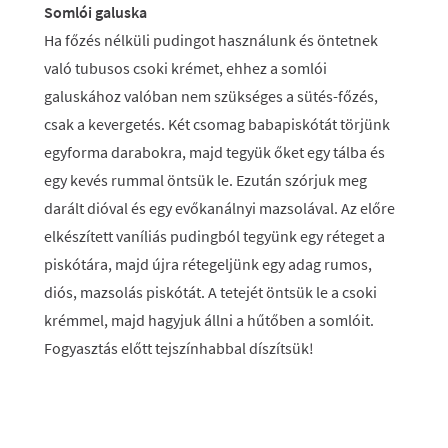
Somlói galuska
Ha főzés nélküli pudingot használunk és öntetnek
való tubusos csoki krémet, ehhez a somlói
galuskához valóban nem szükséges a sütés-főzés,
csak a kevergetés. Két csomag babapiskótát törjünk
egyforma darabokra, majd tegyük őket egy tálba és
egy kevés rummal öntsük le. Ezután szórjuk meg
darált dióval és egy evőkanálnyi mazsolával. Az előre
elkészített vaníliás pudingból tegyünk egy réteget a
piskótára, majd újra rétegeljünk egy adag rumos,
diós, mazsolás piskótát. A tetejét öntsük le a csoki
krémmel, majd hagyjuk állni a hűtőben a somlóit.
Fogyasztás előtt tejszínhabbal díszítsük!