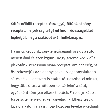
Sütés nélküli receptek: összegyűjtöttünk néhány
receptet, melyek segítségével finom édességekkel
lephetjük meg a családot akár hétköznap is.
Ha nincs kedvünk, vagy lehetőségünk órákig a sütő
mellett állni és azon izgulni, hogy „felemelkedik-e” a
piskótánk, keressünk olyan receptet, amihez elég, ha
összekeverjük az alapanyagokat. A legbonyolultabb
sütés nélküli desszert is csak attól riaszthat el minket,
hogy több órára a hűtőben kell „érlelni” a sütit,
egyébként könnyen elkészíthetőek. Erre leginkább a
túrós süteményeknél kell ügyelnünk. Elkészítésük
kiváló alkalom arra is, hogy közösen tevékenykedjünk