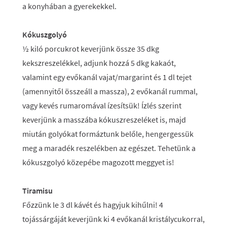
a konyhában a gyerekekkel.
Kókuszgolyó
½ kiló porcukrot keverjünk össze 35 dkg
kekszreszelékkel, adjunk hozzá 5 dkg kakaót,
valamint egy evőkanál vajat/margarint és 1 dl tejet
(amennyitől összeáll a massza), 2 evőkanál rummal,
vagy kevés rumaromával ízesítsük! Ízlés szerint
keverjünk a masszába kókuszreszeléket is, majd
miután golyókat formáztunk belőle, hengergessük
meg a maradék reszelékben az egészet. Tehetünk a
kókuszgolyó közepébe magozott meggyet is!
Tiramisu
Főzzünk le 3 dl kávét és hagyjuk kihűlni! 4
tojássárgáját keverjünk ki 4 evőkanál kristálycukorral,