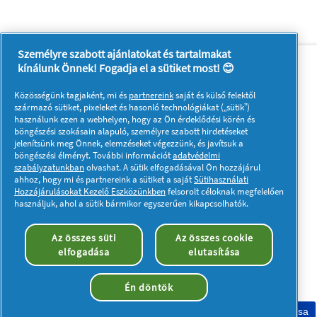
Személyre szabott ajánlatokat és tartalmakat
Rólunk
Kapcsolatfelvétel
kínálunk Önnek! Fogadja el a sütiket most! 😊
A pg.com felkeresése
Közösségünk tagjaként, mi és
partnereink
saját és külső felektől
Kövessen minket:
származó sütiket, pixeleket és hasonló technológiákat („sütik”)
használunk ezen a webhelyen, hogy az Ön érdeklődési körén és
böngészési szokásain alapuló, személyre szabott hirdetéseket
jelenítsünk meg Önnek, elemzéseket végezzünk, és javítsuk a
böngészési élményt. További információt
adatvédelmi
szabályzatunkban
olvashat. A sütik elfogadásával Ön hozzájárul
ahhoz, hogy mi és partnereink a sütiket a saját
Sütihasználati
Hozzájárulásokat Kezelő Eszközünkben
felsorolt céloknak megfelelően
Adataim
Adatvédelmi közlemény
használjuk, ahol a sütik bármikor egyszerűen kikapcsolhatók.
A sütik használatáról
Felhasználási feltételek
Akadálymentességi nyilatkozat
Az összes süti
Az összes cookie
elfogadása
elutasítása
© 2023 Procter & Gamble. Minden jog fenntartva. Az oldalon
található információk felhasználása és az azokhoz való
hozzáférés a jogi nyilatkozatban meghatározott felhasználási
Én döntök
feltételek tárgyát képezik.
Sütik elfogadása