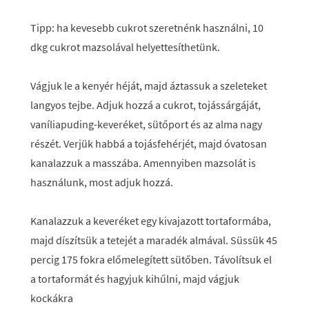
Tipp: ha kevesebb cukrot szeretnénk használni, 10
dkg cukrot mazsolával helyettesíthetünk.
Vágjuk le a kenyér héját, majd áztassuk a szeleteket
langyos tejbe. Adjuk hozzá a cukrot, tojássárgáját,
vaníliapuding-keveréket, sütőport és az alma nagy
részét. Verjük habbá a tojásfehérjét, majd óvatosan
kanalazzuk a masszába. Amennyiben mazsolát is
használunk, most adjuk hozzá.
Kanalazzuk a keveréket egy kivajazott tortaformába,
majd díszítsük a tetejét a maradék almával. Süssük 45
percig 175 fokra előmelegített sütőben. Távolítsuk el
a tortaformát és hagyjuk kihűlni, majd vágjuk
kockákra