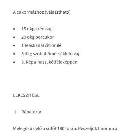
A cukormázhoz (választható)
15 dkg krémsajt
20 dkg porcukor
1 teáskanál citromlé
5 dkg szobahőmérsékletű vaj
3. Répa-nass, kétféleképpen
ELKÉSZÍTÉSE
Répatorta
Melegítsük elő a sütőt 180 fokra. Reszeljük finomra a