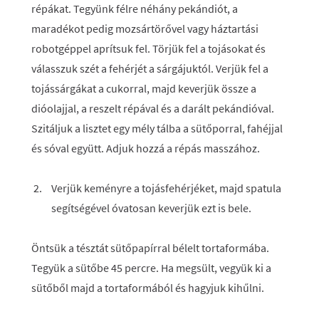
répákat. Tegyünk félre néhány pekándiót, a
maradékot pedig mozsártörővel vagy háztartási
robotgéppel aprítsuk fel. Törjük fel a tojásokat és
válasszuk szét a fehérjét a sárgájuktól. Verjük fel a
tojássárgákat a cukorral, majd keverjük össze a
dióolajjal, a reszelt répával és a darált pekándióval.
Szitáljuk a lisztet egy mély tálba a sütőporral, fahéjjal
és sóval együtt. Adjuk hozzá a répás masszához.
Verjük keményre a tojásfehérjéket, majd spatula
segítségével óvatosan keverjük ezt is bele.
Öntsük a tésztát sütőpapírral bélelt tortaformába.
Tegyük a sütőbe 45 percre. Ha megsült, vegyük ki a
sütőből majd a tortaformából és hagyjuk kihűlni.