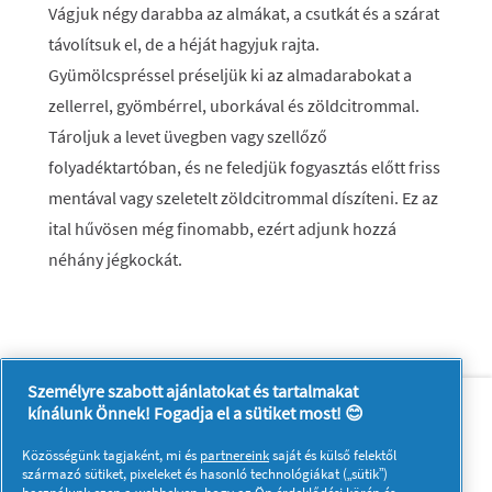
Vágjuk négy darabba az almákat, a csutkát és a szárat
távolítsuk el, de a héját hagyjuk rajta.
Gyümölcspréssel préseljük ki az almadarabokat a
zellerrel, gyömbérrel, uborkával és zöldcitrommal.
Tároljuk a levet üvegben vagy szellőző
folyadéktartóban, és ne feledjük fogyasztás előtt friss
mentával vagy szeletelt zöldcitrommal díszíteni. Ez az
ital hűvösen még finomabb, ezért adjunk hozzá
néhány jégkockát.
Személyre szabott ajánlatokat és tartalmakat
Rólunk
Kapcsolatfelvétel
kínálunk Önnek! Fogadja el a sütiket most! 😊
A pg.com felkeresése
Közösségünk tagjaként, mi és
partnereink
saját és külső felektől
Kövessen minket:
származó sütiket, pixeleket és hasonló technológiákat („sütik”)