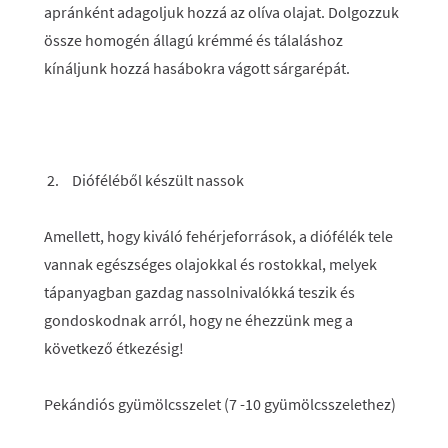
apránként adagoljuk hozzá az olíva olajat. Dolgozzuk
össze homogén állagú krémmé és tálaláshoz
kínáljunk hozzá hasábokra vágott sárgarépát.
Dióféléből készült nassok
Amellett, hogy kiváló fehérjeforrások, a diófélék tele
vannak egészséges olajokkal és rostokkal, melyek
tápanyagban gazdag nassolnivalókká teszik és
gondoskodnak arról, hogy ne éhezzünk meg a
következő étkezésig!
Pekándiós gyümölcsszelet (7 -10 gyümölcsszelethez)