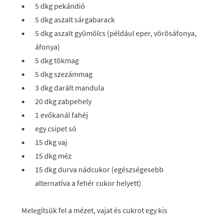
5 dkg pekándió
5 dkg aszalt sárgabarack
5 dkg aszalt gyümölcs (például eper, vörösáfonya,
áfonya)
5 dkg tökmag
5 dkg szezámmag
3 dkg darált mandula
20 dkg zabpehely
1 evőkanál fahéj
egy csipet só
15 dkg vaj
15 dkg méz
15 dkg durva nádcukor (egészségesebb
alternatíva a fehér cukor helyett)
Melegítsük fel a mézet, vajat és cukrot egy kis