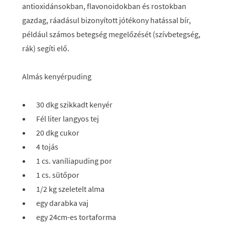
antioxidánsokban, flavonoidokban és rostokban
gazdag, ráadásul bizonyított jótékony hatással bír,
például számos betegség megelőzését (szívbetegség,
rák) segíti elő.
Almás kenyérpuding
30 dkg szikkadt kenyér
Fél liter langyos tej
20 dkg cukor
4 tojás
1 cs. vaníliapuding por
1 cs. sütőpor
1/2 kg szeletelt alma
egy darabka vaj
egy 24cm-es tortaforma