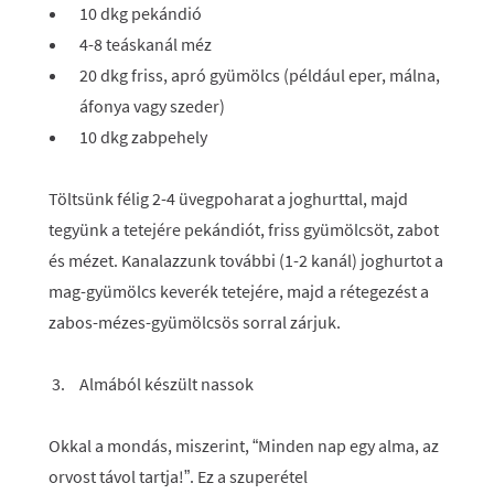
10 dkg pekándió
4-8 teáskanál méz
20 dkg friss, apró gyümölcs (például eper, málna,
áfonya vagy szeder)
10 dkg zabpehely
Töltsünk félig 2-4 üvegpoharat a joghurttal, majd
tegyünk a tetejére pekándiót, friss gyümölcsöt, zabot
és mézet. Kanalazzunk további (1-2 kanál) joghurtot a
mag-gyümölcs keverék tetejére, majd a rétegezést a
zabos-mézes-gyümölcsös sorral zárjuk.
Almából készült nassok
Okkal a mondás, miszerint, “Minden nap egy alma, az
orvost távol tartja!”. Ez a szuperétel