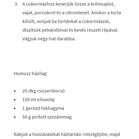
A cukormázhoz keverjük össze a krémsajtot,
vajat, porcukrot és a citromlevet. Amikor a torta
kihűlt, vonjuk be tortánkat a cukormázzal,
díszítsük pekándióval és kevés reszelt répával.
Vágjuk négy-hat darabba.
Humusz házilag
20 dkg csicseriborsó
150 ml olívaolaj
1 gerezd fokhagyma
50 g pirított szezámmag
Rakjuk a hozzávalókat háztartási robotgépbe, majd