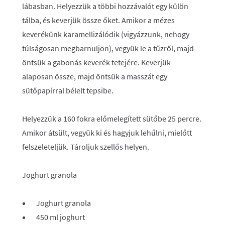
lábasban. Helyezzük a többi hozzávalót egy külön
tálba, és keverjük össze őket. Amikor a mézes
keverékünk karamellizálódik (vigyázzunk, nehogy
túlságosan megbarnuljon), vegyük le a tűzről, majd
öntsük a gabonás keverék tetejére. Keverjük
alaposan össze, majd öntsük a masszát egy
sütőpapírral bélelt tepsibe.
Helyezzük a 160 fokra előmelegített sütőbe 25 percre.
Amikor átsült, vegyük ki és hagyjuk lehűlni, mielőtt
felszeleteljük. Tároljuk szellős helyen.
Joghurt granola
Joghurt granola
450 ml joghurt