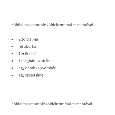
Zöldlalma smoothie zöldcitrommal és mentával
2 zöld alma
fél uborka
1 zellerszár
1 meghámozott lime
egy darabka gyömbér
egy szelet lime
Zöldalma smoothie zöldcitrommal és mentával