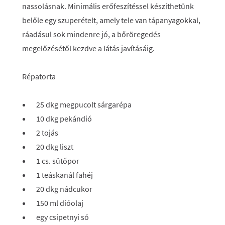
nassolásnak. Minimális erőfeszítéssel készíthetünk
belőle egy szuperételt, amely tele van tápanyagokkal,
ráadásul sok mindenre jó, a bőröregedés
megelőzésétől kezdve a látás javításáig.
Répatorta
25 dkg megpucolt sárgarépa
10 dkg pekándió
2 tojás
20 dkg liszt
1 cs. sütőpor
1 teáskanál fahéj
20 dkg nádcukor
150 ml dióolaj
egy csipetnyi só