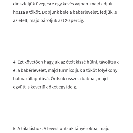
dinszteljük üvegesre egy kevés vajban, majd adjuk
hozzá a tököt. Dobjunk bele a babérlevelet, fedjük le
az ételt, majd pároljuk azt 20 percig.
4. Ezt követően hagyjuk az ételt kissé hűlni, távolítsuk
el a babérlevelet, majd turmixoljuk a tököt folyékony
halmazállapotúvá. Öntsük össze a babbal, majd
együtt is keverjük őket egy ideig.
5. A tálaláshoz: A levest öntsük tányérokba, majd