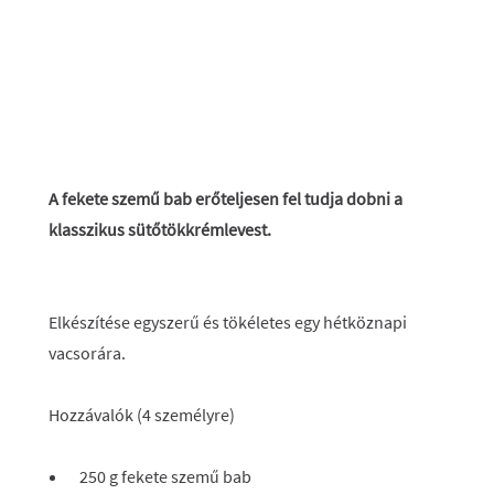
A fekete szemű bab erőteljesen fel tudja dobni a
klasszikus sütőtökkrémlevest.
Elkészítése egyszerű és tökéletes egy hétköznapi
vacsorára.
Hozzávalók (4 személyre)
250 g fekete szemű bab