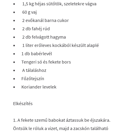
1,5 kg héjas sütőtök, szeletekre vágva
60 g vaj
2 evőkanál barna cukor
2 db fahéj rúd
2 db felvágott hagyma
1 liter erőleves kockából készült alaplé
1 db babérlevél
Tengeri só és fekete bors
A tálaláshoz
Főzőtejszín
Koriander levelek
Elkészítés
1. A fekete szemű babokat áztassuk be éjszakára.
Öntsük le róluk a vizet, majd a zacskón található