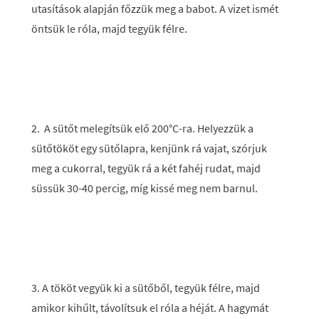
utasítások alapján főzzük meg a babot. A vizet ismét
öntsük le róla, majd tegyük félre.
2. A sütőt melegítsük elő 200°C-ra. Helyezzük a
sütőtököt egy sütőlapra, kenjünk rá vajat, szórjuk
meg a cukorral, tegyük rá a két fahéj rudat, majd
süssük 30-40 percig, míg kissé meg nem barnul.
3. A tököt vegyük ki a sütőből, tegyük félre, majd
amikor kihűlt, távolítsuk el róla a héját. A hagymát