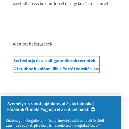
ízesítsük friss korianderrel és egy kevés tejszínnel!
Ajánlott bejegyzések:
Sertéstarja és aszalt gyümölcsök receptek
A tarjához kiválóan illik a Portói édeskés íze.
Személyre szabott ajánlatokat és tartalmakat
Rólunk
Kapcsolatfelvétel
kínálunk Önnek! Fogadja el a sütiket most! 😊
A pg.com felkeresése
Közösségünk tagjaként, mi és
partnereink
saját és külső felektől
Kövessen minket:
származó sütiket, pixeleket és hasonló technológiákat („sütik”)