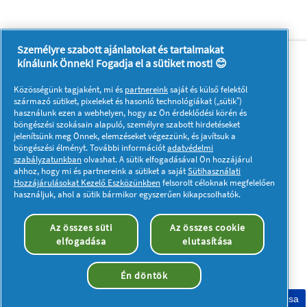
Személyre szabott ajánlatokat és tartalmakat
Rólunk
Kapcsolatfelvétel
kínálunk Önnek! Fogadja el a sütiket most! 😊
A pg.com felkeresése
Közösségünk tagjaként, mi és
partnereink
saját és külső felektől
Kövessen minket:
származó sütiket, pixeleket és hasonló technológiákat („sütik”)
használunk ezen a webhelyen, hogy az Ön érdeklődési körén és
böngészési szokásain alapuló, személyre szabott hirdetéseket
jelenítsünk meg Önnek, elemzéseket végezzünk, és javítsuk a
böngészési élményt. További információt
adatvédelmi
szabályzatunkban
olvashat. A sütik elfogadásával Ön hozzájárul
ahhoz, hogy mi és partnereink a sütiket a saját
Sütihasználati
Hozzájárulásokat Kezelő Eszközünkben
felsorolt céloknak megfelelően
Adataim
Adatvédelmi közlemény
használjuk, ahol a sütik bármikor egyszerűen kikapcsolhatók.
A sütik használatáról
Felhasználási feltételek
Akadálymentességi nyilatkozat
Az összes süti
Az összes cookie
elfogadása
elutasítása
© 2023 Procter & Gamble. Minden jog fenntartva. Az oldalon
található információk felhasználása és az azokhoz való
hozzáférés a jogi nyilatkozatban meghatározott felhasználási
Én döntök
feltételek tárgyát képezik.
Sütik elfogadása