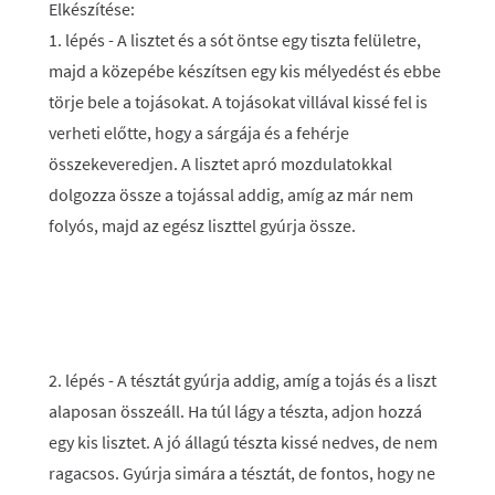
Elkészítése:
1. lépés
- A lisztet és a sót öntse egy tiszta felületre,
majd a közepébe készítsen egy kis mélyedést és ebbe
törje bele a tojásokat. A tojásokat villával kissé fel is
verheti előtte, hogy a sárgája és a fehérje
összekeveredjen. A lisztet apró mozdulatokkal
dolgozza össze a tojással addig, amíg az már nem
folyós, majd az egész liszttel gyúrja össze.
2. lépés
- A tésztát gyúrja addig, amíg a tojás és a liszt
alaposan összeáll. Ha túl lágy a tészta, adjon hozzá
egy kis lisztet. A jó állagú tészta kissé nedves, de nem
ragacsos. Gyúrja simára a tésztát, de fontos, hogy ne