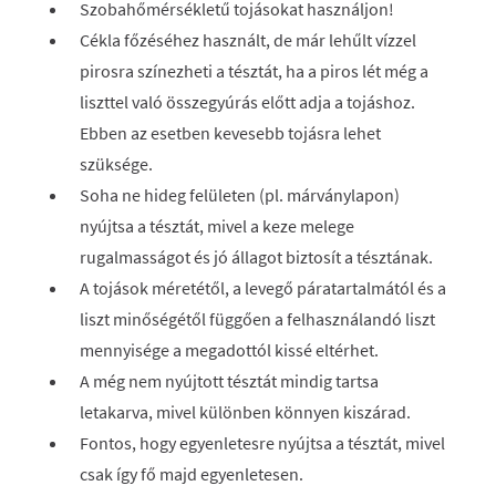
Szobahőmérsékletű tojásokat használjon!
Cékla főzéséhez használt, de már lehűlt vízzel
pirosra színezheti a tésztát, ha a piros lét még a
liszttel való összegyúrás előtt adja a tojáshoz.
Ebben az esetben kevesebb tojásra lehet
szüksége.
Soha ne hideg felületen (pl. márványlapon)
nyújtsa a tésztát, mivel a keze melege
rugalmasságot és jó állagot biztosít a tésztának.
A tojások méretétől, a levegő páratartalmától és a
liszt minőségétől függően a felhasználandó liszt
mennyisége a megadottól kissé eltérhet.
A még nem nyújtott tésztát mindig tartsa
letakarva, mivel különben könnyen kiszárad.
Fontos, hogy egyenletesre nyújtsa a tésztát, mivel
csak így fő majd egyenletesen.