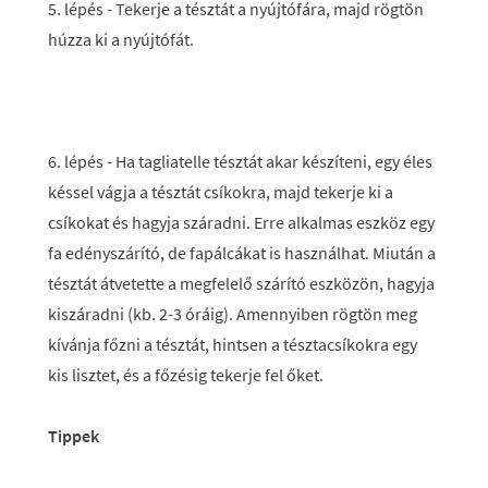
5. lépés
- Tekerje a tésztát a nyújtófára, majd rögtön
húzza ki a nyújtófát.
6. lépés
- Ha tagliatelle tésztát akar készíteni, egy éles
késsel vágja a tésztát csíkokra, majd tekerje ki a
csíkokat és hagyja száradni. Erre alkalmas eszköz egy
fa edényszárító, de fapálcákat is használhat. Miután a
tésztát átvetette a megfelelő szárító eszközön, hagyja
kiszáradni (kb. 2-3 óráig). Amennyiben rögtön meg
kívánja főzni a tésztát, hintsen a tésztacsíkokra egy
kis lisztet, és a főzésig tekerje fel őket.
Tippek