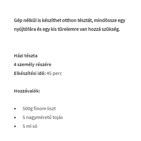
Gép nélkül is készíthet otthon tésztát, mindössze egy
nyújtófára és egy kis türelemre van hozzá szükség.
Házi tészta
4 személy részére
Elkészítési idő:
45 perc
Hozzávalók:
500g finom liszt
5 nagyméretű tojás
5 ml só