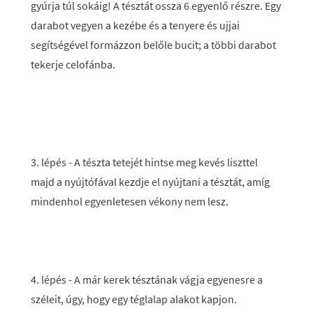
gyúrja túl sokáig! A tésztát ossza 6 egyenlő részre. Egy
darabot vegyen a kezébe és a tenyere és ujjai
segítségével formázzon belőle bucit; a többi darabot
tekerje celofánba.
3. lépés
- A tészta tetejét hintse meg kevés liszttel
majd a nyújtófával kezdje el nyújtani a tésztát, amíg
mindenhol egyenletesen vékony nem lesz.
4. lépés
- A már kerek tésztának vágja egyenesre a
széleit, úgy, hogy egy téglalap alakot kapjon.