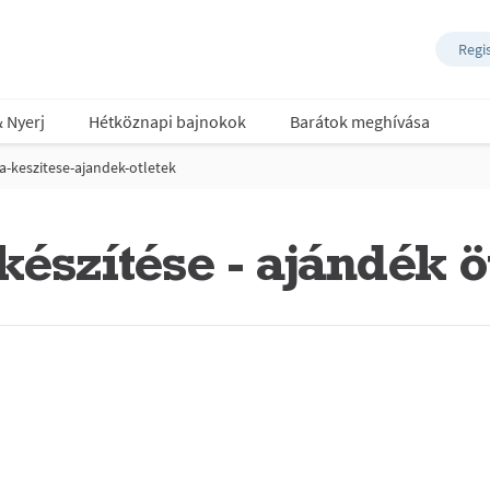
Regi
& Nyerj
Hétköznapi bajnokok
Barátok meghívása
ta-keszitese-ajandek-otletek
készítése - ajándék ö