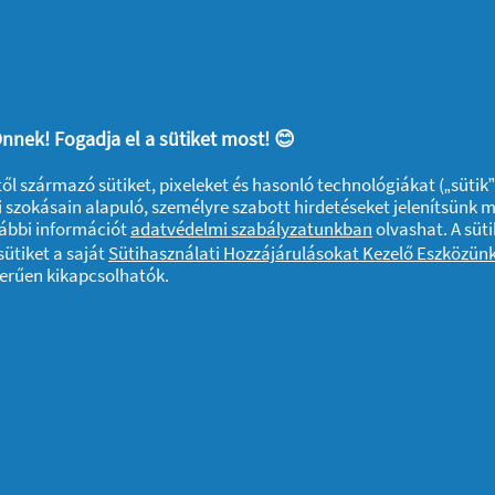
a zűzott fokhagymát és még egy percig
radicsomhúst és a paradicsompürét,
 csipetnyi cukorral. Forralja fel a mártást,
ogtassa 40 percen kereszül.
nnek! Fogadja el a sütiket most! 😊
e a lángról, adja hozzá a bazsalikomot,
 simára a mártást. Öntse sterizilált üvegbe
ktől származó sütiket, pixeleket és hasonló technológiákat („sütik
 szokásain alapuló, személyre szabott hirdetéseket jelenítsünk 
ezár. Mielőtt fölcimkézné az üveget, hagyja
vábbi információt
adatvédelmi szabályzatunkban
olvashat. A süti
ütiket a saját
Sütihasználati Hozzájárulásokat Kezelő Eszközün
zerűen kikapcsolhatók.