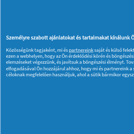
felaprított vöröshagymát. Adja hozzá 
hevítse őket együtt. Helyezze rá a pa
fűszerezze sóval, frissen őrölt borssal,
majd takarék lángon, fedő nélkül roty
Személyre szabott ajánlatokat és tartalmakat kínálunk Ö
Amikor a mártás besűrűsödött, vegye l
majd egy botmixer segítségével mixelje
Közösségünk tagjaként, mi és
partnereink
saját és külső fele
ezen a webhelyen, hogy az Ön érdeklődési körén és böngészési
vagy befőttesüvegbe amelyet azonnal l
elemzéseket végezzünk, és javítsuk a böngészési élményt. To
a tésztaszószt teljesen kihűlni.
elfogadásával Ön hozzájárul ahhoz, hogy mi és partnereink a s
céloknak megfelelően használjuk, ahol a sütik bármikor egys
Rólunk P & G