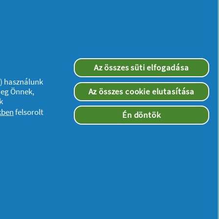
Az összes süti elfogadása
”) használunk
meg Önnek,
Az összes cookie elutasítása
k
kben
felsorolt
Én döntök
Kövessen minket: