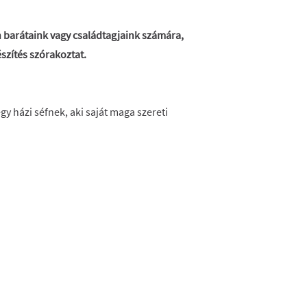
n barátaink vagy családtagjaink számára,
észítés szórakoztat.
gy házi séfnek, aki saját maga szereti