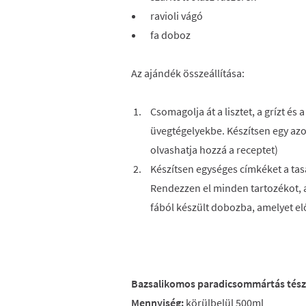
ravioli vágó
fa doboz
Az ajándék összeállítása:
Csomagolja át a lisztet, a grízt és
üvegtégelyekbe. Készítsen egy azo
olvashatja hozzá a receptet)
Készítsen egységes címkéket a tas
Rendezzen el minden tartozékot, a 
fából készült dobozba, amelyet elő
Bazsalikomos paradicsommártás tés
Mennyiség:
körülbelül 500ml