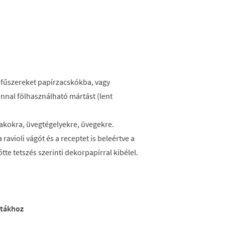
 a fűszereket papírzacskókba, vagy
nnal fölhasználható mártást (lent
akokra, üvegtégelyekre, üvegekre.
ravioli vágót és a receptet is beleértve a
tte tetszés szerinti dekorpapírral kibélel.
ztákhoz