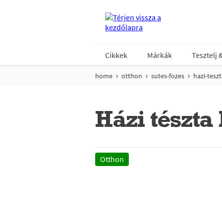
Cikkek
Márkák
Tesztelj 
home
otthon
sutes-fozes
hazi-tesz
Házi tészta 
Otthon