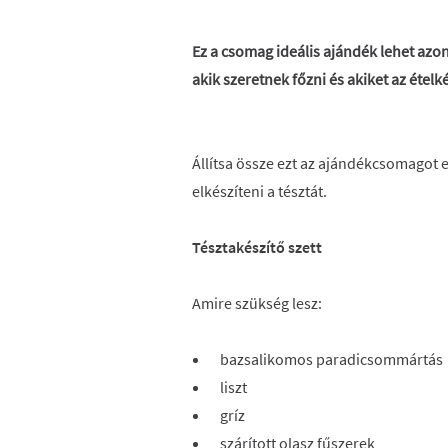
Ez a csomag ideális ajándék lehet azo
akik szeretnek főzni és akiket az ételk
Állítsa össze ezt az ajándékcsomagot e
elkészíteni a tésztát.
Tésztakészítő szett
Amire szükség lesz:
bazsalikomos paradicsommártás
liszt
gríz
szárított olasz fűszerek