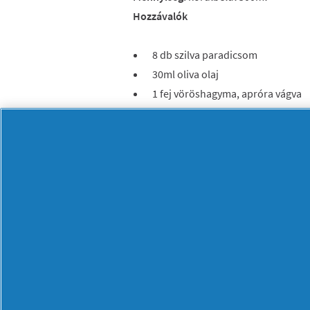
Hozzávalók
8 db szilva paradicsom
30ml oliva olaj
1 fej vöröshagyma, apróra vágva
1 gerezd zúzott fokhagyma
5ml sűrített paradicsom
Egy maréknyi durvára vágott friss
Elkészítése:
Kisméretű, éles kés segítségével távol
aljukon ejtsen egy apró vágást.
Öntsön rájuk forró vizet és várjon 3-5 
paradicsomokat, majd húzza le a héjuk
egy időre tegye félre a felkockázott p
Egy kisebb edényben hevítse föl az oliv