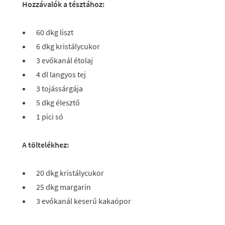
Hozzávalók a tésztához:
60 dkg liszt
6 dkg kristálycukor
3 evőkanál étolaj
4 dl langyos tej
3 tojássárgája
5 dkg élesztő
1 pici só
A töltelékhez:
20 dkg kristálycukor
25 dkg margarin
3 evőkanál keserű kakaópor