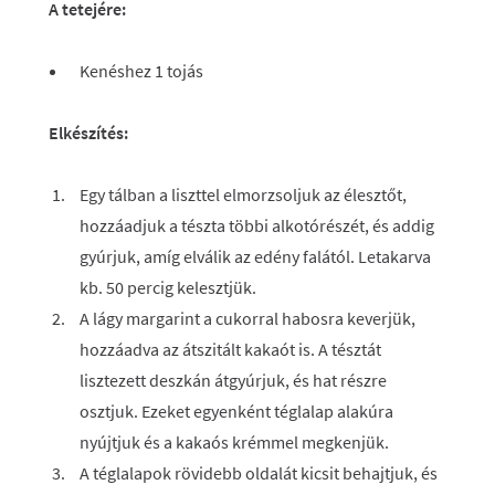
A tetejére:
Kenéshez 1 tojás
Elkészítés:
Egy tálban a liszttel elmorzsoljuk az élesztőt,
hozzáadjuk a tészta többi alkotórészét, és addig
gyúrjuk, amíg elválik az edény falától. Letakarva
kb. 50 percig kelesztjük.
A lágy margarint a cukorral habosra keverjük,
hozzáadva az átszitált kakaót is. A tésztát
lisztezett deszkán átgyúrjuk, és hat részre
osztjuk. Ezeket egyenként téglalap alakúra
nyújtjuk és a kakaós krémmel megkenjük.
A téglalapok rövidebb oldalát kicsit behajtjuk, és