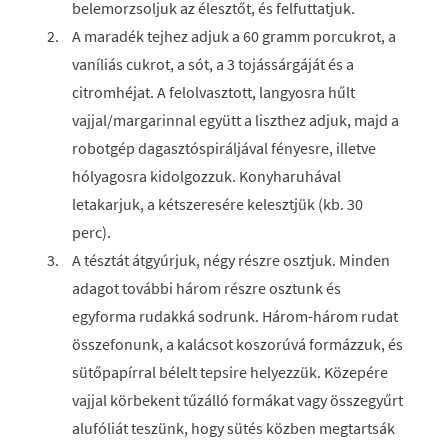
belemorzsoljuk az élesztőt, és felfuttatjuk.
A maradék tejhez adjuk a 60 gramm porcukrot, a
vaníliás cukrot, a sót, a 3 tojássárgáját és a
citromhéjat. A felolvasztott, langyosra hűlt
vajjal/margarinnal együtt a liszthez adjuk, majd a
robotgép dagasztóspiráljával fényesre, illetve
hólyagosra kidolgozzuk. Konyharuhával
letakarjuk, a kétszeresére kelesztjük (kb. 30
perc).
A tésztát átgyúrjuk, négy részre osztjuk. Minden
adagot további három részre osztunk és
egyforma rudakká sodrunk. Három-három rudat
összefonunk, a kalácsot koszorúvá formázzuk, és
sütőpapírral bélelt tepsire helyezzük. Közepére
vajjal körbekent tűzálló formákat vagy összegyűrt
alufóliát teszünk, hogy sütés közben megtartsák