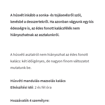
A húsvét inkább a sonka- és tojásevésről szól,
kevésbé a desszertekről. Ha azonban vágyunk egy kis
édességre is, az édes fonott kalácsfélék nem
hiányozhatnak az asztalunkról.
A húsvéti asztalról nem hiányozhat az édes fonott
kalács: két időigényes, de nagyon finom változatot
mutatunk be.
Húsvéti mandulás-mazsolás kalács
Elkészítési idő
: 2 és fél óra
Hozzávalók 4 személyre: