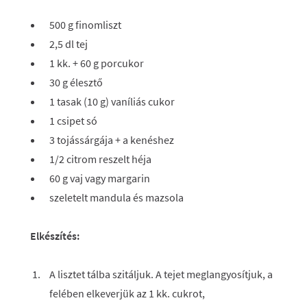
500 g finomliszt
2,5 dl tej
1 kk. + 60 g porcukor
30 g élesztő
1 tasak (10 g) vaníliás cukor
1 csipet só
3 tojássárgája + a kenéshez
1/2 citrom reszelt héja
60 g vaj vagy margarin
szeletelt mandula és mazsola
Elkészítés:
A lisztet tálba szitáljuk. A tejet meglangyosítjuk, a
felében elkeverjük az 1 kk. cukrot,