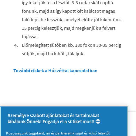
így tekerjük fel a tésztát. 3-3 rudacskát copffá
fonunk, majd az így kapott két kalácsot magas
falú tepsibe tesszük, amelyet előtte jól kikentünk.
15 percig kelesztjük, majd megkenjük a felvert
tojással.
Előmelegített sütőben kb. 180 fokon 30-35 percig
sütjük, majd ha kihűlt, tálaljuk.
További cikkek a Húsvéttal kapcsolatban
Személyre szabott ajánlatokat és tartalmakat
Rólunk
Kapcsolatfelvétel
kínálunk Önnek! Fogadja el a sütiket most! 😊
A pg.com felkeresése
Közösségünk tagjaként, mi és
partnereink
saját és külső felektől