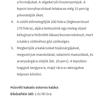
a formájukat. A végeket jól összenyomjuk. A
tepsin konyharuhával letakarva még 15 percig
pihentetjük őket.
A sütőt előmelegítjük 200 fokra (légkeveréssel
170 fokra), aljára beteszünk egy meleg vízzel
kétujjnyira felöntött lábast/konzervdobozt, mert
a kalács sütéséhez gőz szükséges.
Megkenjük a kalácsokat tojássárgájával,
megszórjuk mandulával, valamint mazsolával, és
aranysárgára sütjük (kb. 20 perc). A tepsiben
hagyjuk langyosra, majd rácsra rakosgatva
teljesen kihűlni.
Húsvéti kakaós ostoros kalács
Elkészítési idő:
2 és fél óra