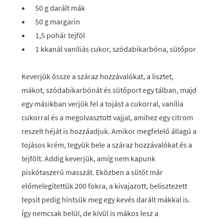
50 g darált mák
50 g margarin
1,5 pohár tejföl
1 kkanál vaníliás cukor, szódabikarbóna, sütőpor
Keverjük össze a száraz hozzávalókat, a lisztet,
mákot, szódabikarbónát és sütőport egy tálban, majd
egy másikban verjük fel a tojást a cukorral, vanília
cukorral és a megolvasztott vajjal, amihez egy citrom
reszelt héját is hozzáadjuk. Amikor megfelelő állagú a
tojásos krém, tegyük bele a száraz hozzávalókat és a
tejfölt. Addig keverjük, amíg nem kapunk
piskótaszerű masszát. Eközben a sütőt már
előmelegítettük 200 fokra, a kivajazott, belisztezett
tepsit pedig hintsük meg egy kevés darált mákkal is.
Így nemcsak belül, de kívül is mákos lesz a