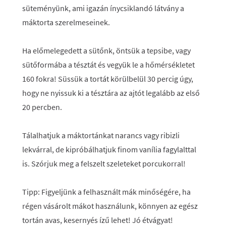
süteményünk, ami igazán ínycsiklandó látvány a
máktorta szerelmeseinek.
Ha előmelegedett a sütőnk, öntsük a tepsibe, vagy
sütőformába a tésztát és vegyük le a hőmérsékletet
160 fokra! Süssük a tortát körülbelül 30 percig úgy,
hogy ne nyissuk ki a tésztára az ajtót legalább az első
20 percben.
Tálalhatjuk a máktortánkat narancs vagy ribizli
lekvárral, de kipróbálhatjuk finom vanília fagylalttal
is. Szórjuk meg a felszelt szeleteket porcukorral!
Tipp:
Figyeljünk a felhasznált mák minőségére, ha
régen vásárolt mákot használunk, könnyen az egész
tortán avas, kesernyés ízű lehet! Jó étvágyat!