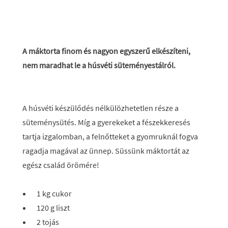
A máktorta finom és nagyon egyszerű elkészíteni,
nem maradhat le a húsvéti süteményestálról.
A húsvéti készülődés nélkülözhetetlen része a
süteménysütés. Míg a gyerekeket a fészekkeresés
tartja izgalomban, a felnőtteket a gyomruknál fogva
ragadja magával az ünnep. Süssünk máktortát az
egész család örömére!
1 kg cukor
120 g liszt
2 tojás