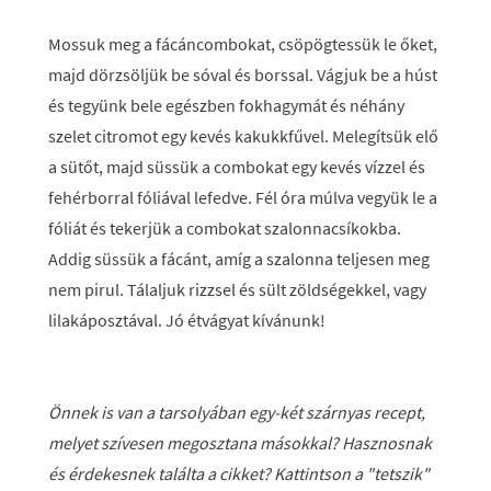
Mossuk meg a fácáncombokat, csöpögtessük le őket,
majd dörzsöljük be sóval és borssal. Vágjuk be a húst
és tegyünk bele egészben fokhagymát és néhány
szelet citromot egy kevés kakukkfűvel. Melegítsük elő
a sütőt, majd süssük a combokat egy kevés vízzel és
fehérborral fóliával lefedve. Fél óra múlva vegyük le a
fóliát és tekerjük a combokat szalonnacsíkokba.
Addig süssük a fácánt, amíg a szalonna teljesen meg
nem pirul. Tálaljuk rizzsel és sült zöldségekkel, vagy
lilakáposztával. Jó étvágyat kívánunk!
Önnek is van a tarsolyában egy-két szárnyas recept,
melyet szívesen megosztana másokkal? Hasznosnak
és érdekesnek találta a cikket? Kattintson a "tetszik"