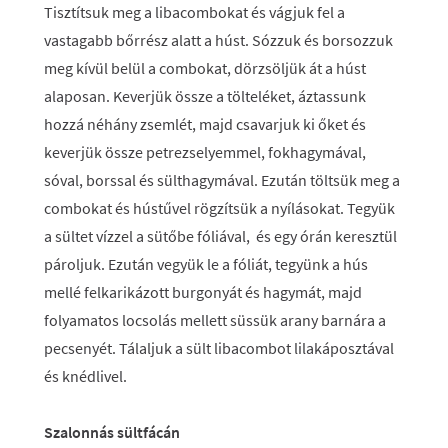
Tisztítsuk meg a libacombokat és vágjuk fel a
vastagabb bőrrész alatt a húst. Sózzuk és borsozzuk
meg kívül belül a combokat, dörzsöljük át a húst
alaposan. Keverjük össze a tölteléket, áztassunk
hozzá néhány zsemlét, majd csavarjuk ki őket és
keverjük össze petrezselyemmel, fokhagymával,
sóval, borssal és sülthagymával. Ezután töltsük meg a
combokat és hústűvel rögzítsük a nyílásokat. Tegyük
a sültet vízzel a sütőbe fóliával, és egy órán keresztül
pároljuk. Ezután vegyük le a fóliát, tegyünk a hús
mellé felkarikázott burgonyát és hagymát, majd
folyamatos locsolás mellett süssük arany barnára a
pecsenyét. Tálaljuk a sült libacombot lilakáposztával
és knédlivel.
Szalonnás sültfácán