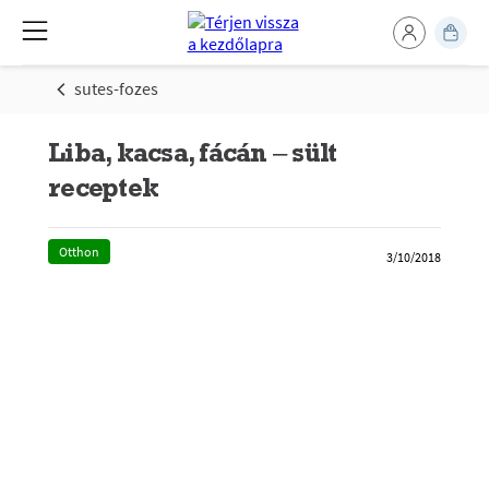
sutes-fozes
Liba, kacsa, fácán – sült
receptek
Otthon
3/10/2018