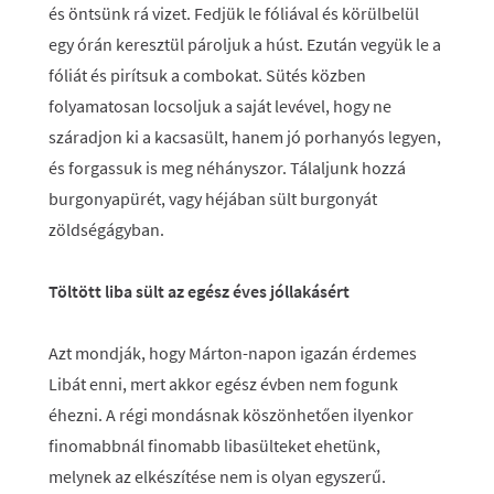
és öntsünk rá vizet. Fedjük le fóliával és körülbelül
egy órán keresztül pároljuk a húst. Ezután vegyük le a
fóliát és pirítsuk a combokat. Sütés közben
folyamatosan locsoljuk a saját levével, hogy ne
száradjon ki a kacsasült, hanem jó porhanyós legyen,
és forgassuk is meg néhányszor. Tálaljunk hozzá
burgonyapürét, vagy héjában sült burgonyát
zöldségágyban.
Töltött liba sült az egész éves jóllakásért
Azt mondják, hogy Márton-napon igazán érdemes
Libát enni, mert akkor egész évben nem fogunk
éhezni. A régi mondásnak köszönhetően ilyenkor
finomabbnál finomabb libasülteket ehetünk,
melynek az elkészítése nem is olyan egyszerű.