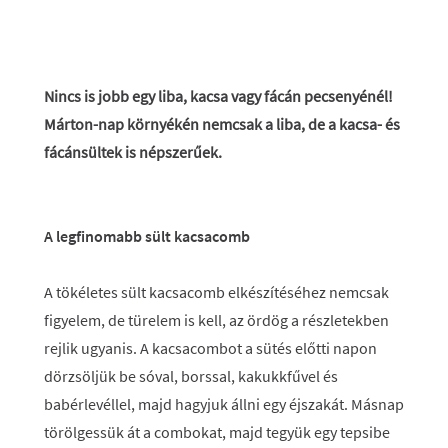
Nincs is jobb egy liba, kacsa vagy fácán pecsenyénél!
Márton-nap környékén nemcsak a liba, de a kacsa- és
fácánsültek is népszerűek.
A legfinomabb sült kacsacomb
A tökéletes sült kacsacomb elkészítéséhez nemcsak
figyelem, de türelem is kell, az ördög a részletekben
rejlik ugyanis. A kacsacombot a sütés előtti napon
dörzsöljük be sóval, borssal, kakukkfűvel és
babérlevéllel, majd hagyjuk állni egy éjszakát. Másnap
törölgessük át a combokat, majd tegyük egy tepsibe