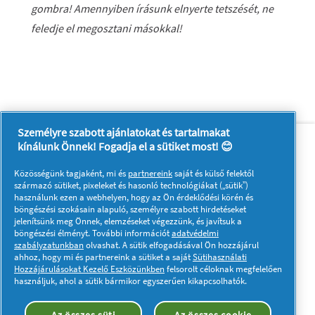
gombra! Amennyiben írásunk elnyerte tetszését, ne
feledje el megosztani másokkal!
Személyre szabott ajánlatokat és tartalmakat
Rólunk
Kapcsolatfelvétel
kínálunk Önnek! Fogadja el a sütiket most! 😊
A pg.com felkeresése
Közösségünk tagjaként, mi és
partnereink
saját és külső felektől
Kövessen minket:
származó sütiket, pixeleket és hasonló technológiákat („sütik”)
használunk ezen a webhelyen, hogy az Ön érdeklődési körén és
böngészési szokásain alapuló, személyre szabott hirdetéseket
jelenítsünk meg Önnek, elemzéseket végezzünk, és javítsuk a
böngészési élményt. További információt
adatvédelmi
szabályzatunkban
olvashat. A sütik elfogadásával Ön hozzájárul
ahhoz, hogy mi és partnereink a sütiket a saját
Sütihasználati
Hozzájárulásokat Kezelő Eszközünkben
felsorolt céloknak megfelelően
Adataim
Adatvédelmi közlemény
használjuk, ahol a sütik bármikor egyszerűen kikapcsolhatók.
A sütik használatáról
Felhasználási feltételek
Akadálymentességi nyilatkozat