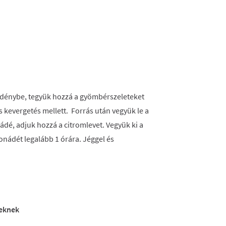
 edénybe, tegyük hozzá a gyömbérszeleteket
s kevergetés mellett. Forrás után vegyük le a
nádé, adjuk hozzá a citromlevet. Vegyük ki a
nádét legalább 1 órára. Jéggel és
teknek