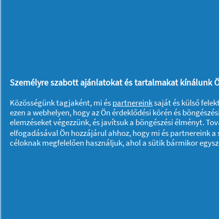
Egészségünkre!
Kapcsolódó cikkek:
Személyre szabott ajánlatokat és tartalmakat kínálunk Ö
Közösségünk tagjaként, mi és
partnereink
saját és külső fele
ezen a webhelyen, hogy az Ön érdeklődési körén és böngészési
Utazás a fűszerek világában Nosztalgi
elemzéseket végezzünk, és javítsuk a böngészési élményt. To
elfogadásával Ön hozzájárul ahhoz, hogy mi és partnereink a s
céloknak megfelelően használjuk, ahol a sütik bármikor egys
Miért szeretünk kávézni?
Hogyan szabaduljunk meg a hűtő kell