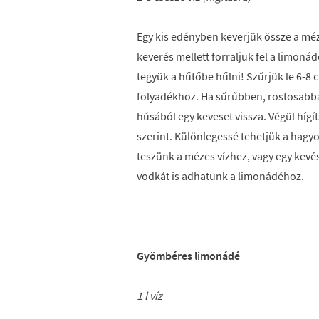
Egy kis edényben keverjük össze a méze
keverés mellett forraljuk fel a limonád
tegyük a hűtőbe hűlni! Szűrjük le 6-8 
folyadékhoz. Ha sűrűbben, rostosabba
húsából egy keveset vissza. Végül hígíts
szerint. Különlegessé tehetjük a hag
teszünk a mézes vízhez, vagy egy kevés e
vodkát is adhatunk a limonádéhoz.
Gyömbéres limonádé
1 l víz