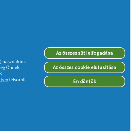
Az összes süti elfogadása
”) használunk
meg Önnek,
Az összes cookie elutasítása
k
kben
felsorolt
Én döntök