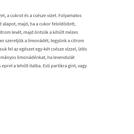
t, a cukrot és a csésze vizet. Folyamatos
é alapot, majd, ha a cukor feloldódott,
citrom levét, majd öntsük a kihűlt mézes
n szeretjük a limonádét, tegyünk a citrom
uk fel az egészet egy-két csésze vízzel, ízlés
yományos limonádénkat, ha levendulát
pret a lehűlt italba. Esti partikra gint, vagy