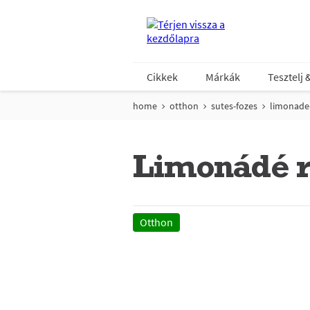
Cikkek
Márkák
Tesztelj 
home
otthon
sutes-fozes
limonade
Limonádé r
Otthon