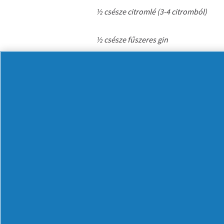
½ csésze citromlé (3-4 citromból)
½ csésze fűszeres gin
1-1 szelet citrom, lime, uborka és nar
1 szál friss menta
¼ kávéskanál dijoni mustár
A fűszeres limonádé elkészítése nagyon
izgalmas ital. Az alkoholnak köszönhe
szolgálhatjuk fel. Töltsük egy tálba a a
hozzávalókkal. Nagyobb, vastag falú po
gyümölcsök keverékét. Öntsük rá a li