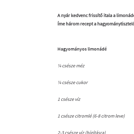
A nyár kedvenc frissítő itala a limoná
Íme három recept a hagyománytisztelő
Hagyományos limonádé
¼ csésze méz
¼ csésze cukor
1 csésze víz
1 csésze citromlé (6-8 citrom leve)
2-3 csésze víz (hígításra)