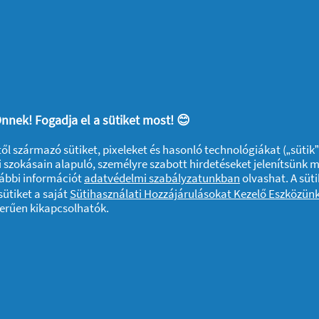
nnek! Fogadja el a sütiket most! 😊
ktől származó sütiket, pixeleket és hasonló technológiákat („sütik
 szokásain alapuló, személyre szabott hirdetéseket jelenítsünk 
kus szerecsendió
vábbi információt
adatvédelmi szabályzatunkban
olvashat. A süti
ütiket a saját
Sütihasználati Hozzájárulásokat Kezelő Eszközün
zerűen kikapcsolhatók.
emetlen szagától?