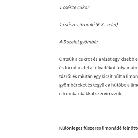
1 csésze cukor
1 csésze citromlé (6-8 szelet)
4-5 szelet gyömbér
Öntsük a cukrot és a vizet egy kisebb
és forraljuk fel a folyadékot folyamato
tűzről és miután egy kicsit hűlt a limo
gyömbéreket és tegyük a hűtőbe a limo
citromkarikákkal szervírozzuk.
Különleges fűszeres limonádé felnőt