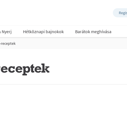
Regi
& Nyerj
Hétköznapi bajnokok
Barátok meghívása
-receptek
eceptek