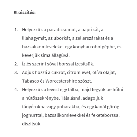
Elkészítés:
Helyezzük a paradicsomot, a paprikát, a
lilahagymát, az uborkát, a zellerszárakat és a
bazsalikomleveleket egy konyhai robotgépbe, és
keverjük sima állagúvá.
Ízlés szerint sóval borssal ízesítsük.
Adjuk hozzá a cukrot, citromlevet, olíva olajat,
Tabasco és Worcestershire szószt.
Helyezzük a levest egy tálba, majd tegyük be hűlni
a hűtőszekrénybe. Tálalásnál adagoljuk
tányérokba vagy poharakba, és egy kanál görög
joghurttal, bazsalikomlevekkel és feketeborssal
díszítsük.