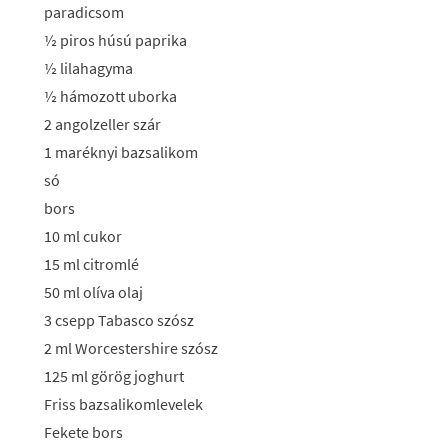
paradicsom
½ piros húsú paprika
½ lilahagyma
½ hámozott uborka
2 angolzeller szár
1 maréknyi bazsalikom
só
bors
10 ml cukor
15 ml citromlé
50 ml olíva olaj
3 csepp Tabasco szósz
2 ml Worcestershire szósz
125 ml görög joghurt
Friss bazsalikomlevelek
Fekete bors