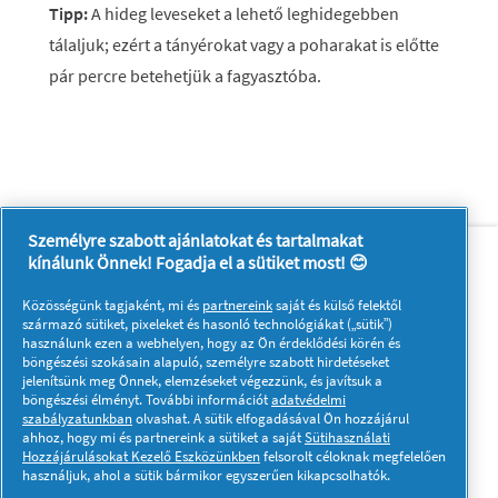
Tipp:
A hideg leveseket a lehető leghidegebben
tálaljuk; ezért a tányérokat vagy a poharakat is előtte
pár percre betehetjük a fagyasztóba.
Személyre szabott ajánlatokat és tartalmakat
Rólunk
Kapcsolatfelvétel
kínálunk Önnek! Fogadja el a sütiket most! 😊
A pg.com felkeresése
Közösségünk tagjaként, mi és
partnereink
saját és külső felektől
Kövessen minket:
származó sütiket, pixeleket és hasonló technológiákat („sütik”)
használunk ezen a webhelyen, hogy az Ön érdeklődési körén és
böngészési szokásain alapuló, személyre szabott hirdetéseket
jelenítsünk meg Önnek, elemzéseket végezzünk, és javítsuk a
böngészési élményt. További információt
adatvédelmi
szabályzatunkban
olvashat. A sütik elfogadásával Ön hozzájárul
ahhoz, hogy mi és partnereink a sütiket a saját
Sütihasználati
Hozzájárulásokat Kezelő Eszközünkben
felsorolt céloknak megfelelően
Adataim
Adatvédelmi közlemény
használjuk, ahol a sütik bármikor egyszerűen kikapcsolhatók.
A sütik használatáról
Felhasználási feltételek