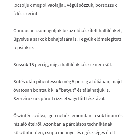
locsoljuk meg olivaolajjal. Végül sózzuk, borsozzuk
ízlés szerint.
Gondosan csomagoljuk be az előkészített halfilénket,
ügyelve a sarkok behajtására is. Tegyük előmelegített
tepsinkre.
Süssük 15 percig, míg a halfilénk készre nem sül.
Sütés után pihentessük még 5 percig a fóliában, majd
óvatosan bontsuk ki a "batyut" és tálalhatjuk is.
Szervírozzuk párolt rízzsel vagy főtt tésztával.
Őszíntén szólva, igen nehéz lemondani a sok finom és
hízlaló ételről. Azonban a párolásos technikának
köszönhetően, csupa mennyei és egészséges ételt