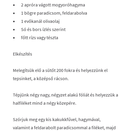
2 apróra vágott mogyoróhagyma
1 bögre paradicsom, feldarabolva
1 evőkanál olivaolaj
Só és bors ízlés szerint
főtt rízs vagy tészta
Elkészítés
Melegítsük elő a sütőt 200 fokra és helyezzünk el
tepsinket, a középső rácson.
Tépjünk négy nagy, négyzet alakú fóliát és helyezzük a
halfiléket mind a négy közepére.
Szórjuk meg egy kis kakukkfűvel, hagymával,
valamint a feldarabolt paradicsommal a filéket, majd