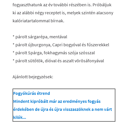
fogyaszthatunk az év további részében is. Próbáljuk
ki az alábbi négy receptet is, melyek szintén alacsony
kalóriatartalommal bírnak.
* párolt sárgarépa, mentával
* párolt újburgonya, Capri bogyóval és fűszerekkel
* párolt Spárga, fokhagymás szója szósszal
* párolt sütőtök, dióval és aszalt vörösáfonyával
Ajánlott bejegyzések:
Fogyókúrás étrend
Mindent kipróbált már az eredményes fogyás
érdekében de újra és újra visszaszöknek a nem várt
kilók...