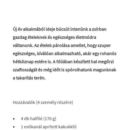
Új év alkalmából ideje búcsút intenünk a zsírban
gazdag ételeknek és egészséges életmódra
váltanunk. Az ételek párolása amellet, hogy szuper
egészséges, kíválóan alkalmazható, akár egy rohanós
hétköznap estére is. A fóliában készített hal megőrzi
szaftosságát és még időt is spórolhatunk magunknak
a takarítás terén.
Hozzávalók (4 személy részére)
4 db halfilé (170 g)
1 evőkanál aprított kakukkfű