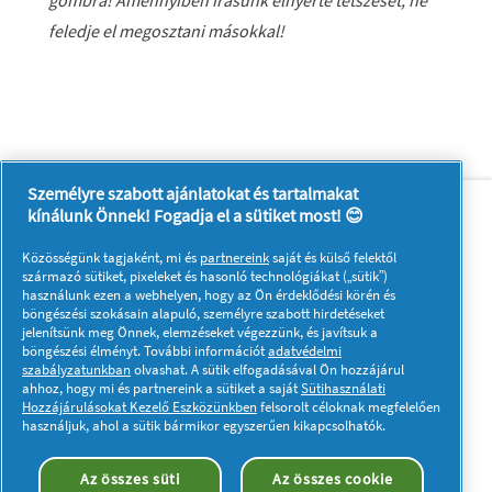
gombra! Amennyiben írásunk elnyerte tetszését, ne
feledje el megosztani másokkal!
Személyre szabott ajánlatokat és tartalmakat
Rólunk
Kapcsolatfelvétel
kínálunk Önnek! Fogadja el a sütiket most! 😊
A pg.com felkeresése
Közösségünk tagjaként, mi és
partnereink
saját és külső felektől
Kövessen minket:
származó sütiket, pixeleket és hasonló technológiákat („sütik”)
használunk ezen a webhelyen, hogy az Ön érdeklődési körén és
böngészési szokásain alapuló, személyre szabott hirdetéseket
jelenítsünk meg Önnek, elemzéseket végezzünk, és javítsuk a
böngészési élményt. További információt
adatvédelmi
szabályzatunkban
olvashat. A sütik elfogadásával Ön hozzájárul
ahhoz, hogy mi és partnereink a sütiket a saját
Sütihasználati
Hozzájárulásokat Kezelő Eszközünkben
felsorolt céloknak megfelelően
Adataim
Adatvédelmi közlemény
használjuk, ahol a sütik bármikor egyszerűen kikapcsolhatók.
A sütik használatáról
Felhasználási feltételek
Akadálymentességi nyilatkozat
Az összes süti
Az összes cookie