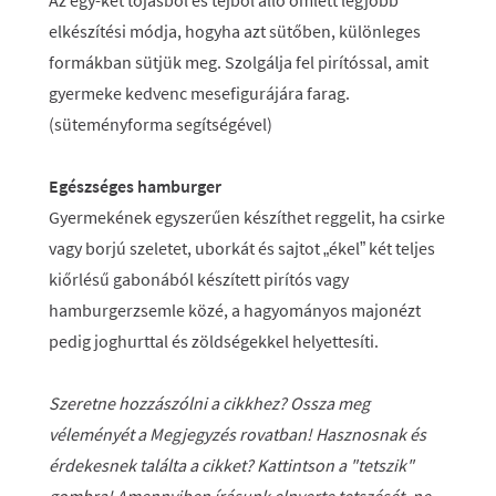
Az egy-két tojásból és tejből álló omlett legjobb
elkészítési módja, hogyha azt sütőben, különleges
formákban sütjük meg. Szolgálja fel pirítóssal, amit
gyermeke kedvenc mesefigurájára farag.
(süteményforma segítségével)
Egészséges hamburger
Gyermekének egyszerűen készíthet reggelit, ha csirke
vagy borjú szeletet, uborkát és sajtot „ékel” két teljes
kiőrlésű gabonából készített pirítós vagy
hamburgerzsemle közé, a hagyományos majonézt
pedig joghurttal és zöldségekkel helyettesíti.
Szeretne hozzászólni a cikkhez? Ossza meg
véleményét a Megjegyzés rovatban! Hasznosnak és
érdekesnek találta a cikket? Kattintson a "tetszik"