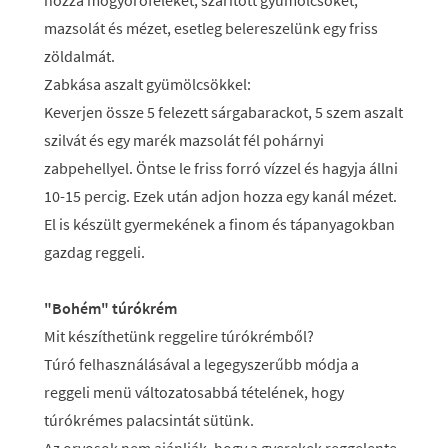
hozzá mogyoróféléket, szárított gyümölcsöket,
mazsolát és mézet, esetleg belereszelünk egy friss
zöldalmát.
Zabkása aszalt gyümölcsökkel:
Keverjen össze 5 felezett sárgabarackot, 5 szem aszalt
szilvát és egy marék mazsolát fél pohárnyi
zabpehellyel. Öntse le friss forró vízzel és hagyja állni
10-15 percig. Ezek után adjon hozza egy kanál mézet.
El is készült gyermekének a finom és tápanyagokban
gazdag reggeli.
"Bohém" túrókrém
Mit készíthetünk reggelire túrókrémből?
Túró felhasználásával a legegyszerűbb módja a
reggeli menü változatosabbá tételének, hogy
túrókrémes palacsintát sütünk.