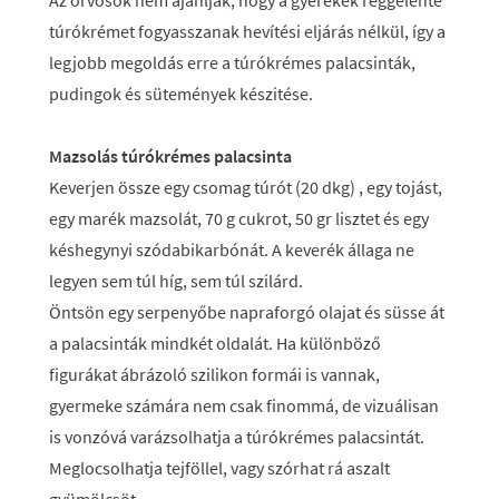
Az orvosok nem ajánlják, hogy a gyerekek reggelente
túrókrémet fogyasszanak hevítési eljárás nélkül, így a
legjobb megoldás erre a túrókrémes palacsinták,
pudingok és sütemények készitése.
Mazsolás túrókrémes palacsinta
Keverjen össze egy csomag túrót (20 dkg) , egy tojást,
egy marék mazsolát, 70 g cukrot, 50 gr lisztet és egy
késhegynyi szódabikarbónát. A keverék állaga ne
legyen sem túl híg, sem túl szilárd.
Öntsön egy serpenyőbe napraforgó olajat és süsse át
a palacsinták mindkét oldalát. Ha különböző
figurákat ábrázoló szilikon formái is vannak,
gyermeke számára nem csak finommá, de vizuálisan
is vonzóvá varázsolhatja a túrókrémes palacsintát.
Meglocsolhatja tejföllel, vagy szórhat rá aszalt