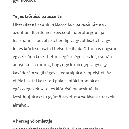
gyümölcsöt.
Teljes kiőrlésű palacsinta
Elkészítése hasonlít a klasszikus palacsintáéhoz,
azonban itt érdemes kevesebb napraforgóolajat
használni, a búzalisztet pedig vagy zabliszttel, vagy
teljes kiőrlésű liszttel helyettesítsük. Otthon is nagyon
egyszerűen készíthetünk egészséges lisztet, csupán
annyit kell tennünk, hogy egy turmixgép vagy egy
kávédaráló segítségével ledaráljuk a zabpelyhet. Az
efféle liszttel készített palacsinták finomak és
egészségesek. A teljes kiőrlésű palacsintát is
izesithetjük aszalt gyümölccsel, mazsolával és reszelt
almával.
A hercegnő omlettje