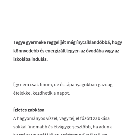
Tegye gyermeke reggelijét még ínycsiklandóbbá, hogy
könnyedebb és energizált legyen az óvodába vagy az
iskolába indulás.
Így nem csak finom, de és tápanyagokban gazdag
ételekkel kezdhetik a napot.
Ízletes zabkása
A hagyományos vízzel, vagy tejjel főzött zabkása
sokkal finomabb és étvágygerjesztőbb, ha adunk