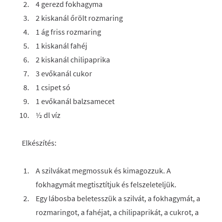
4 gerezd fokhagyma
2 kiskanál őrölt rozmaring
1 ág friss rozmaring
1 kiskanál fahéj
2 kiskanál chilipaprika
3 evőkanál cukor
1 csipet só
1 evőkanál balzsamecet
½ dl víz
Elkészítés:
A szilvákat megmossuk és kimagozzuk. A
fokhagymát megtisztítjuk és felszeleteljük.
Egy lábosba beletesszük a szilvát, a fokhagymát, a
rozmaringot, a fahéjat, a chilipaprikát, a cukrot, a