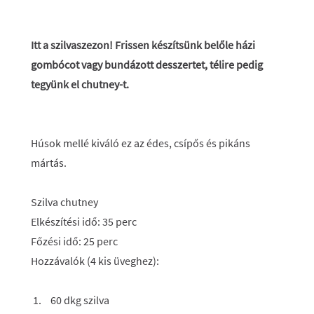
Itt a szilvaszezon! Frissen készítsünk belőle házi
gombócot vagy bundázott desszertet, télire pedig
tegyünk el chutney-t.
Húsok mellé kiváló ez az édes, csípős és pikáns
mártás.
Szilva chutney
Elkészítési idő: 35 perc
Főzési idő: 25 perc
Hozzávalók (4 kis üveghez):
60 dkg szilva