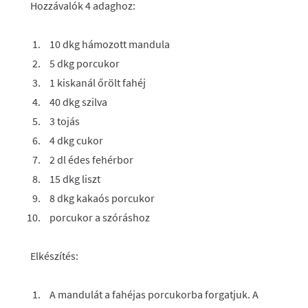
Hozzávalók 4 adaghoz:
10 dkg hámozott mandula
5 dkg porcukor
1 kiskanál őrölt fahéj
40 dkg szilva
3 tojás
4 dkg cukor
2 dl édes fehérbor
15 dkg liszt
8 dkg kakaós porcukor
porcukor a szóráshoz
Elkészítés:
A mandulát a fahéjas porcukorba forgatjuk. A