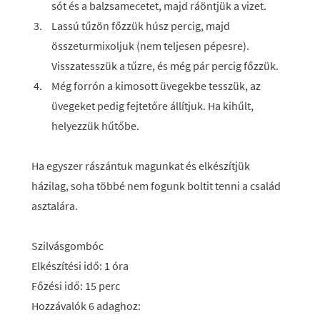
sót és a balzsamecetet, majd ráöntjük a vizet.
Lassú tűzön főzzük húsz percig, majd
összeturmixoljuk (nem teljesen pépesre).
Visszatesszük a tűzre, és még pár percig főzzük.
Még forrón a kimosott üvegekbe tesszük, az
üvegeket pedig fejtetőre állítjuk. Ha kihűlt,
helyezzük hűtőbe.
Ha egyszer rászántuk magunkat és elkészítjük
házilag, soha többé nem fogunk boltit tenni a család
asztalára.
Szilvásgombóc
Elkészítési idő: 1 óra
Főzési idő: 15 perc
Hozzávalók 6 adaghoz: