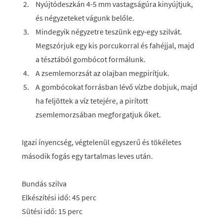
Nyújtódeszkán 4-5 mm vastagságúra kinyújtjuk,
és négyzeteket vágunk belőle.
Mindegyik négyzetre teszünk egy-egy szilvát.
Megszórjuk egy kis porcukorral és fahéjjal, majd
a tésztából gombócot formálunk.
A zsemlemorzsát az olajban megpirítjuk.
A gombócokat forrásban lévő vízbe dobjuk, majd
ha feljöttek a víz tetejére, a pirított
zsemlemorzsában megforgatjuk őket.
Igazi ínyencség, végtelenül egyszerű és tökéletes
második fogás egy tartalmas leves után.
Bundás szilva
Elkészítési idő: 45 perc
Sütési idő: 15 perc