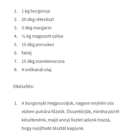
1 kg burgonya
20 dkg rétesliszt
3 dkg margarin
½ kg magozott szilva
15 dkg porcukor
fahéj
15 dkg zsemlemorzsa
4 evőkanál olaj
Elkészítés:
A burgonyát megpucoljuk, nagyon enyhén sós
vízben puhára főzzük. Összetörjük, mintha pürét
készítenénk, majd annyi lisztet adunk hozzá,
hogy nyújtható tésztát kapjunk.