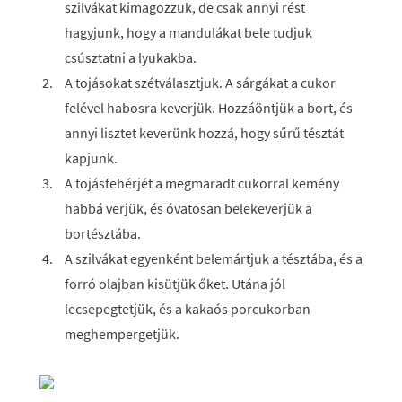
szilvákat kimagozzuk, de csak annyi rést
hagyjunk, hogy a mandulákat bele tudjuk
csúsztatni a lyukakba.
A tojásokat szétválasztjuk. A sárgákat a cukor
felével habosra keverjük. Hozzáöntjük a bort, és
annyi lisztet keverünk hozzá, hogy sűrű tésztát
kapjunk.
A tojásfehérjét a megmaradt cukorral kemény
habbá verjük, és óvatosan belekeverjük a
bortésztába.
A szilvákat egyenként belemártjuk a tésztába, és a
forró olajban kisütjük őket. Utána jól
lecsepegtetjük, és a kakaós porcukorban
meghempergetjük.