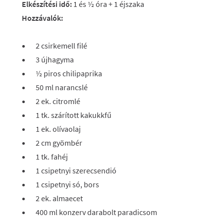
Elkészítési idő:
1 és ½ óra + 1 éjszaka
Hozzávalók:
2 csirkemell filé
3 újhagyma
½ piros chilipaprika
50 ml narancslé
2 ek. citromlé
1 tk. szárított kakukkfű
1 ek. olívaolaj
2 cm gyömbér
1 tk. fahéj
1 csipetnyi szerecsendió
1 csipetnyi só, bors
2 ek. almaecet
400 ml konzerv darabolt paradicsom