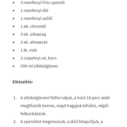
3 maréknyi friss spenót
1 maréknyi dió
1 maréknyi szőlő
1 ek. citromlé
3 ek. olívaolaj
2 ek. almaecet
1 tk. méz
2 csipetnyi só, bors
500 ml zöldségleves
Elkészítés:
A zöldséglevest felforraljuk, a húst 10 perc alatt
megfőzzük benne, majd hagyjuk kihűlni, végül
felkockázzuk.
A spenótot megmossuk, a diót felaprítjuk, a