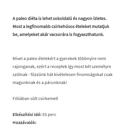
A paleo diéta is lehet sokoldalú és nagyon ízletes.
Most a legfinomabb csirkehúsos ételeket mutatjuk
be, amelyeket akár vacsorára is fogyaszthatunk.
Mivel a paleo ételekért a gyerekek többnyire nem
rajonganak, ezért a receptek így most két személyre
szólnak - főzzünk hát kivételesen finomságokat csak
magunknak és a párunknak!
Fóliában sült csirkemell
Elkészítési idő:
55 perc
Hozzávalók: