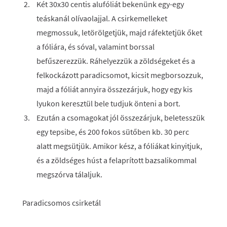
Két 30x30 centis alufóliát bekenünk egy-egy
teáskanál olívaolajjal. A csirkemelleket
megmossuk, letörölgetjük, majd ráfektetjük őket
a fóliára, és sóval, valamint borssal
befűszerezzük. Ráhelyezzük a zöldségeket és a
felkockázott paradicsomot, kicsit megborsozzuk,
majd a fóliát annyira összezárjuk, hogy egy kis
lyukon keresztül bele tudjuk önteni a bort.
Ezután a csomagokat jól összezárjuk, beletesszük
egy tepsibe, és 200 fokos sütőben kb. 30 perc
alatt megsütjük. Amikor kész, a fóliákat kinyitjuk,
és a zöldséges húst a felaprított bazsalikommal
megszórva tálaljuk.
Paradicsomos csirketál