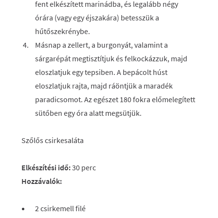
fent elkészített marinádba, és legalább négy
órára (vagy egy éjszakára) betesszük a
hűtőszekrénybe.
Másnap a zellert, a burgonyát, valamint a
sárgarépát megtisztítjuk és felkockázzuk, majd
eloszlatjuk egy tepsiben. A bepácolt húst
eloszlatjuk rajta, majd ráöntjük a maradék
paradicsomot. Az egészet 180 fokra előmelegített
sütőben egy óra alatt megsütjük.
Szőlős csirkesaláta
Elkészítési idő:
30 perc
Hozzávalók:
2 csirkemell filé