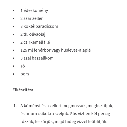
1 édeskömény
2 szár zeller
8 koktélparadicsom
2 tk. olívaolaj
2 csirkemell filé
125 ml fehérbor vagy húsleves-alaplé
3 szál bazsalikom
só
bors
Elkészítés:
A köményt és a zellert megmossuk, megtisztítjuk,
és finom csíkokra szeljük. Sós vízben két percig
főzzük, leszűrjük, majd hideg vízzel leöblítjük.