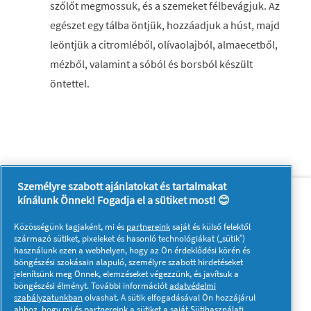
szőlőt megmossuk, és a szemeket félbevágjuk. Az
egészet egy tálba öntjük, hozzáadjuk a húst, majd
leöntjük a citromléből, olívaolajból, almaecetből,
mézből, valamint a sóból és borsból készült
öntettel.
Személyre szabott ajánlatokat és tartalmakat
Rólunk
Kapcsolatfelvétel
kínálunk Önnek! Fogadja el a sütiket most! 😊
A pg.com felkeresése
Közösségünk tagjaként, mi és
partnereink
saját és külső felektől
Kövessen minket:
származó sütiket, pixeleket és hasonló technológiákat („sütik”)
használunk ezen a webhelyen, hogy az Ön érdeklődési körén és
böngészési szokásain alapuló, személyre szabott hirdetéseket
jelenítsünk meg Önnek, elemzéseket végezzünk, és javítsuk a
böngészési élményt. További információt
adatvédelmi
szabályzatunkban
olvashat. A sütik elfogadásával Ön hozzájárul
ahhoz, hogy mi és partnereink a sütiket a saját
Sütihasználati