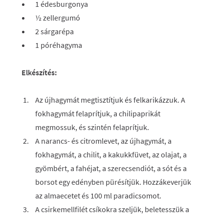
1 édesburgonya
½ zellergumó
2 sárgarépa
1 póréhagyma
Elkészítés:
Az újhagymát megtisztítjuk és felkarikázzuk. A
fokhagymát felaprítjuk, a chilipaprikát
megmossuk, és szintén felaprítjuk.
A narancs- és citromlevet, az újhagymát, a
fokhagymát, a chilit, a kakukkfüvet, az olajat, a
gyömbért, a fahéjat, a szerecsendiót, a sót és a
borsot egy edényben pürésítjük. Hozzákeverjük
az almaecetet és 100 ml paradicsomot.
A csirkemellfilét csíkokra szeljük, beletesszük a