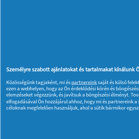
Személyre szabott ajánlatokat és tartalmakat kínálunk Ö
Közösségünk tagjaként, mi és
partnereink
saját és külső fele
ezen a webhelyen, hogy az Ön érdeklődési körén és böngészési
elemzéseket végezzünk, és javítsuk a böngészési élményt. To
elfogadásával Ön hozzájárul ahhoz, hogy mi és partnereink a s
céloknak megfelelően használjuk, ahol a sütik bármikor egys
Rólunk P & G
Rólunk
Kapcsolatfelvétel
A pg.com felkeresése