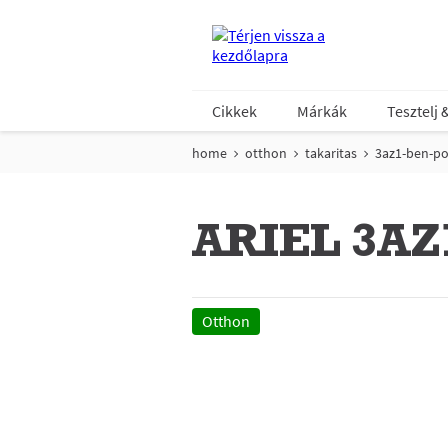
Cikkek
Márkák
Tesztelj 
home
otthon
takaritas
3az1-ben-po
ARIEL 3A
Otthon