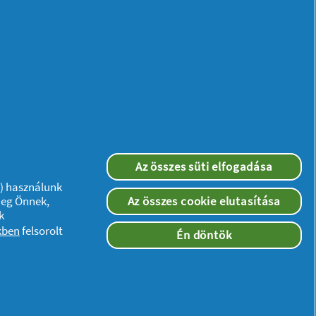
Az összes süti elfogadása
”) használunk
meg Önnek,
Az összes cookie elutasítása
k
kben
felsorolt
Én döntök
Kövessen minket: