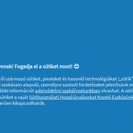
nnek! Fogadja el a sütiket most! 😊
ktől származó sütiket, pixeleket és hasonló technológiákat („sütik
 szokásain alapuló, személyre szabott hirdetéseket jelenítsünk 
vábbi információt
adatvédelmi szabályzatunkban
olvashat. A süti
ütiket a saját
Sütihasználati Hozzájárulásokat Kezelő Eszközün
zerűen kikapcsolhatók.