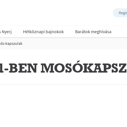
Regi
& Nyerj
Hétköznapi bajnokok
Barátok meghívása
ds-kapszulak
Z1-BEN MOSÓKAPS